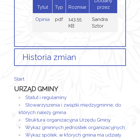
Dodany
Tytuł
Typ
Rozmiar
przez
Opinia
pdf
143.55
Sandra
KB
Sztor
Historia zmian
Opis zmian
Data
Osoba
Porównaj
Start
Artykuł
piątek,
URZĄD GMINY
został
02
Sandra
utworzony.
wrzesień
Sztor
Statut i regulaminy
2022
Stowarzyszenia i związki międzygminne, do
Dodane
11:40
których należy gmina
załączniki
Struktura organizacyjna Urzędu Gminy
Opinia
Wykaz gminnych jednostek organizacyjnych
Wykaz spółek, w których gmina ma udziały