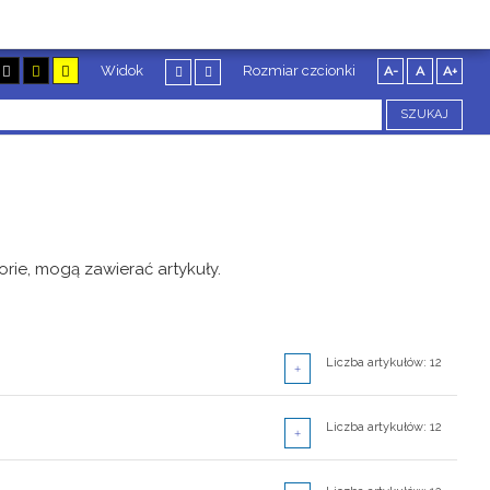
Widok
Rozmiar czcionki
A-
A
A+
SZUKAJ
orie, mogą zawierać artykuły.
Liczba artykułów: 12
Liczba artykułów: 10
Liczba artykułów: 12