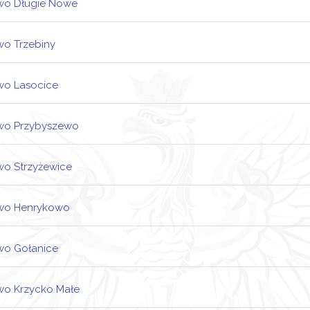
wo Długie Nowe
ndusz Sołecki
wo Trzebiny
ndusz Sołecki
wo Lasocice
ndusz Sołecki
wo Przybyszewo
ndusz Sołecki
wo Strzyżewice
ndusz Sołecki
wo Henrykowo
ndusz Sołecki
wo Gołanice
ndusz Sołecki
wo Krzycko Małe
ndusz Sołecki