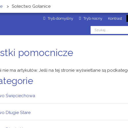
ze
>
Sołectwo Gołanice
Tryb domyślny
Tryb nocny
Kontrast
stki pomocnicze
ii nie ma artykułów. Jeśli na tej stronie wyświetlane są podkateg
ategorie
wo Święciechowa
wo Długie Stare
ndusz Sołecki