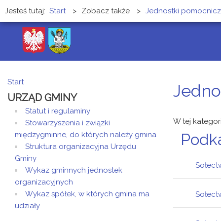
Jesteś tutaj:
Start
>
Zobacz także
>
Jednostki pomocnic
Start
Jedno
URZĄD GMINY
Statut i regulaminy
W tej kategor
Stowarzyszenia i związki
międzygminne, do których należy gmina
Podk
Struktura organizacyjna Urzędu
Gminy
Sołect
Wykaz gminnych jednostek
organizacyjnych
Wykaz spółek, w których gmina ma
Sołect
Fu
udziały