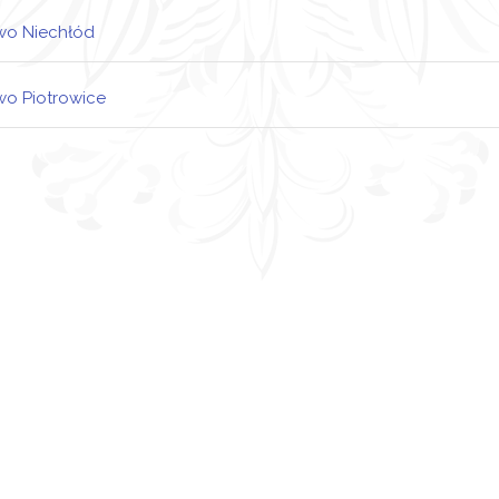
wo Niechłód
ndusz Sołecki
wo Piotrowice
ndusz Sołecki
ndusz Sołecki