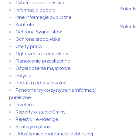
Cyberbezpieczeństwo
Sołect
Fu
Informacje ogólne
Inne informacje publiczne
Kontrole
Sołect
Fu
Ochrona Sygnalistów
Ochrona środowiska
Fu
Oferty pracy
Ogłoszenia i komunikaty
Planowanie przestrzenne
Oświadczenia majątkowe
Petycje
Podatki i opłaty lokalne
Ponowne wykorzystywanie informacji
publicznej
Przetargi
Raporty o stanie Gminy
Rejestry i ewidencje
Strategie i plany
Udostępnianie informacji publicznej