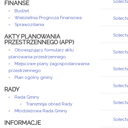
Sołect
Fu
FINANSE
Budżet
Wieloletnia Prognoza Finansowa
Sołect
Fu
Sprawozdania
Sołect
Fu
AKTY PLANOWANIA
PRZESTRZENNEGO (APP)
Obowiązujący formularz aktu
Sołect
Fu
planowania przestrzennego
Miejscowe plany zagospodarowania
Sołect
Fu
przestrzennego
Plan ogólny gminy
Sołect
Fu
RADY
Rada Gminy
Sołect
Fu
Transmisja obrad Rady
Młodzieżowa Rada Gminy
Sołect
Fu
INFORMACJE