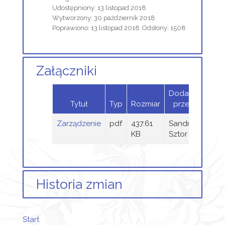
Udostępniony: 13 listopad 2018
Wytworzony: 30 październik 2018
Poprawiono: 13 listopad 2018
Odsłony: 1508
Załączniki
Dodany
Tytuł
Typ
Rozmiar
przez
Zarządzenie
pdf
437.61
Sandra
KB
Sztor
Historia zmian
Opis zmian
Data
Osoba
Porównaj
Start