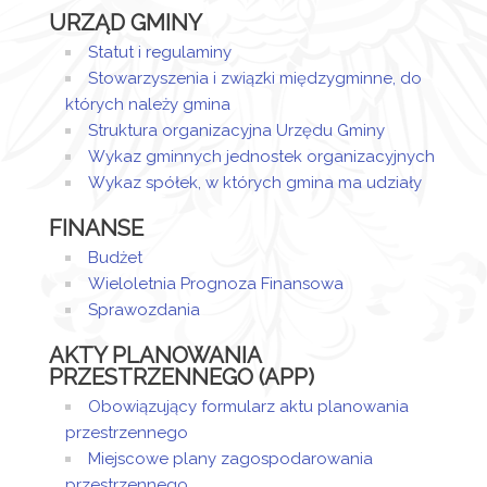
Artykuł został
URZĄD GMINY
utworzony.
wtorek,
Sandra
13
Sztor
Statut i regulaminy
Dodane
listopad
Stowarzyszenia i związki międzygminne, do
załączniki
2018
których należy gmina
08:07
Struktura organizacyjna Urzędu Gminy
Zarządzenie
Wykaz gminnych jednostek organizacyjnych
Wykaz spółek, w których gmina ma udziały
FINANSE
Budżet
Wieloletnia Prognoza Finansowa
Sprawozdania
AKTY PLANOWANIA
PRZESTRZENNEGO (APP)
Obowiązujący formularz aktu planowania
przestrzennego
Miejscowe plany zagospodarowania
przestrzennego