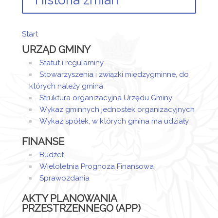
Historia zmian
Opis zmian
Data
Osoba
Poró
Start
Artykuł został
URZĄD GMINY
utworzony.
poniedziałek,
Sandra
14 maj 2018
Sztor
Statut i regulaminy
Dodane
14:05
Stowarzyszenia i związki międzygminne, do
załączniki
których należy gmina
Projekt
Struktura organizacyjna Urzędu Gminy
Uchwały
Wykaz gminnych jednostek organizacyjnych
XLIII.333.2018
Wykaz spółek, w których gmina ma udziały
FINANSE
Budżet
Wieloletnia Prognoza Finansowa
Sprawozdania
AKTY PLANOWANIA
PRZESTRZENNEGO (APP)