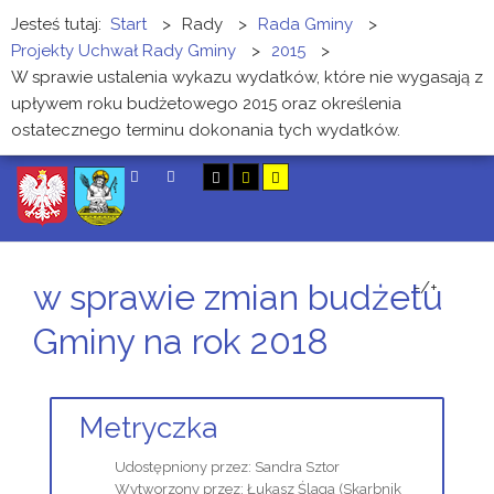
Jesteś tutaj:
Start
>
Rady
>
Rada Gminy
>
Projekty Uchwał Rady Gminy
>
2015
>
W sprawie ustalenia wykazu wydatków, które nie wygasają z
upływem roku budżetowego 2015 oraz określenia
ostatecznego terminu dokonania tych wydatków.
SZUKAJ
w sprawie zmian budżetu
-/+
Gminy na rok 2018
Metryczka
Udostępniony przez:
Sandra Sztor
Wytworzony przez:
Łukasz Ślaga
(Skarbnik