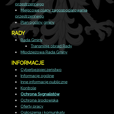
przestrzennego
Miejscowe plany zagospodarowania
przestrzennego
Plan ogólny gminy
RADY
Rada Gminy
Transmisja obrad Rady
Młodzieżowa Rada Gminy
INFORMACJE
Cyberbezpieczeństwo
Informacje ogólne
Inne informacje publiczne
Kontrole
Ochrona Sygnalistów
Ochrona środowiska
Oferty pracy
Ogłoszenia i komunikaty