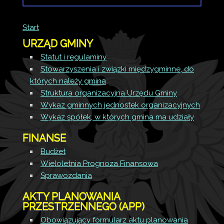
Opis zmian
Data
Osoba
P
Start
Artykuł został
wtorek,
URZĄD GMINY
utworzony.
01
Administrator
październik
Strony
Statut i regulaminy
Dodane
2024 12:50
Stowarzyszenia i związki międzygminne, do
załączniki
których należy gmina
Klauzula
Struktura organizacyjna Urzędu Gminy
informacyjna
Wykaz gminnych jednostek organizacyjnych
Zarządzenie
Wykaz spółek, w których gmina ma udziały
w sprawie
wewnętrznej
FINANSE
procedury
dokonywania
Budżet
zgłoszeń
Wieloletnia Prognoza Finansowa
Sprawozdania
AKTY PLANOWANIA
PRZESTRZENNEGO (APP)
Obowiązujący formularz aktu planowania