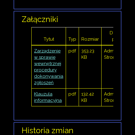
Załączniki
Dodany
Tytuł
Typ
Rozmiar
przez
Zarządzenie
pdf
353.23
Administrator
w sprawie
KB
Strony
wewnętrznej
procedury
dokonywania
zgłoszeń
Klauzula
pdf
132.42
Administrator
informacyjna
KB
Strony
Historia zmian