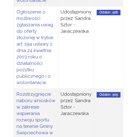
wolontariacie
Ogłoszenie o
Udostępniony
Odsłon: 508
możliwości
przez: Sandra
zgłaszania uwag
Sztor -
do oferty
Jaraczewska
złożonej w trybie
art. 19a ustawy z
dnia 24 kwietnia
2003 roku o
działalności
pożytku
publicznego i o
wolontariacie
Rozstrzygnięcie
Udostępniony
Odsłon: 505
naboru wniosków
przez: Sandra
w zakresie
Sztor -
wspierania
Jaraczewska
rozwoju sportu
na terenie Gminy
Święciechowa w