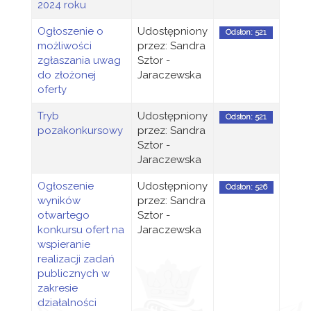
2024 roku
Ogłoszenie o
Udostępniony
Odsłon: 521
możliwości
przez: Sandra
zgłaszania uwag
Sztor -
do złożonej
Jaraczewska
oferty
Tryb
Udostępniony
Odsłon: 521
pozakonkursowy
przez: Sandra
Sztor -
Jaraczewska
Ogłoszenie
Udostępniony
Odsłon: 526
wyników
przez: Sandra
otwartego
Sztor -
konkursu ofert na
Jaraczewska
wspieranie
realizacji zadań
publicznych w
zakresie
działalności