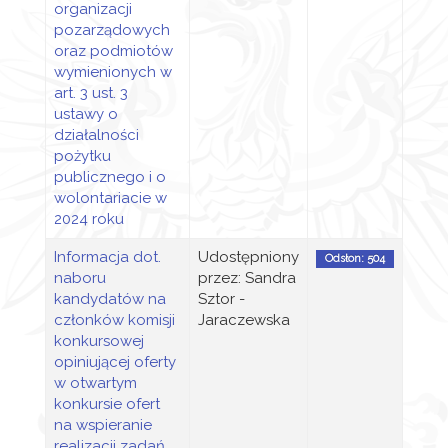
organizacji
pozarządowych
oraz podmiotów
wymienionych w
art. 3 ust. 3
ustawy o
działalności
pożytku
publicznego i o
wolontariacie w
2024 roku
Informacja dot.
Udostępniony
Odsłon: 504
naboru
przez: Sandra
kandydatów na
Sztor -
członków komisji
Jaraczewska
konkursowej
opiniującej oferty
w otwartym
konkursie ofert
na wspieranie
realizacji zadań