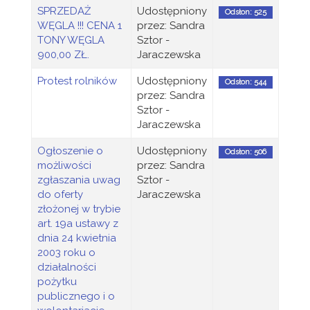
SPRZEDAŻ
Udostępniony
Odsłon: 525
WĘGLA !!! CENA 1
przez: Sandra
TONY WĘGLA
Sztor -
900,00 ZŁ.
Jaraczewska
Protest rolników
Udostępniony
Odsłon: 544
przez: Sandra
Sztor -
Jaraczewska
Ogłoszenie o
Udostępniony
Odsłon: 506
możliwości
przez: Sandra
zgłaszania uwag
Sztor -
do oferty
Jaraczewska
złożonej w trybie
art. 19a ustawy z
dnia 24 kwietnia
2003 roku o
działalności
pożytku
publicznego i o