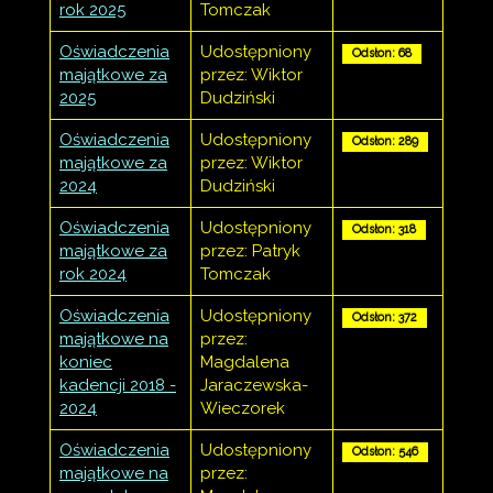
rok 2025
Tomczak
Oświadczenia
Udostępniony
Odsłon: 68
majątkowe za
przez: Wiktor
2025
Dudziński
Oświadczenia
Udostępniony
Odsłon: 289
majątkowe za
przez: Wiktor
2024
Dudziński
Oświadczenia
Udostępniony
Odsłon: 318
majątkowe za
przez: Patryk
rok 2024
Tomczak
Oświadczenia
Udostępniony
Odsłon: 372
majątkowe na
przez:
koniec
Magdalena
kadencji 2018 -
Jaraczewska-
2024
Wieczorek
Oświadczenia
Udostępniony
Odsłon: 546
majątkowe na
przez: