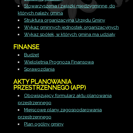
Stowarzyszenia i związki międzygminne, do
których należy gmina
Struktura organizacyjna Urzędu Gminy
Wykaz gminnych jednostek organizacyjnych
Wykaz spółek, w których gmina ma udziały
FINANSE
Budżet
Wieloletnia Prognoza Finansowa
Sprawozdania
AKTY PLANOWANIA
PRZESTRZENNEGO (APP)
Obowiązujący formularz aktu planowania
przestrzennego
Miejscowe plany zagospodarowania
przestrzennego
Plan ogólny gminy