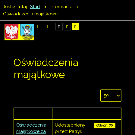
Jesteś tutaj:
Start
>
Informacje
>
Oświadczenia majątkowe
SZUKAJ
Oświadczenia
majątkowe
Tytuł
Autor
Odsłony
Oświadczenia
Udostępniony
Odsłon: 70
majątkowe za
przez: Patryk