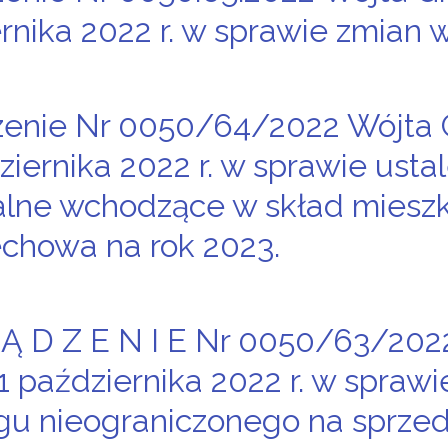
rnika 2022 r. w sprawie zmian 
zenie Nr 0050/64/2022 Wójta 
ziernika 2022 r. w sprawie usta
alne wchodzące w skład miesz
chowa na rok 2023.
 Ą D Z E N I E Nr 0050/63/20
11 października 2022 r. w spraw
gu nieograniczonego na sprze