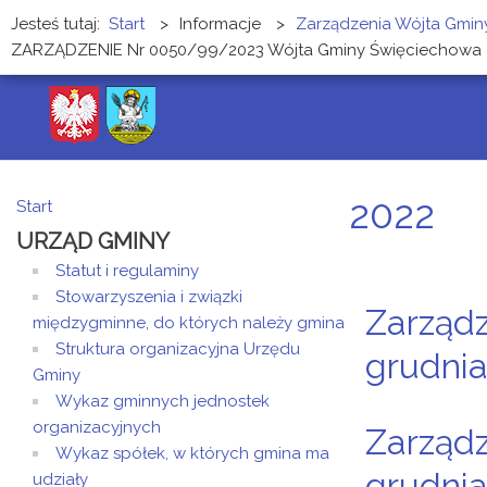
Jesteś tutaj:
Start
>
Informacje
>
Zarządzenia Wójta Gmin
ZARZĄDZENIE Nr 0050/99/2023 Wójta Gminy Święciechowa z d
2022
Start
URZĄD GMINY
Statut i regulaminy
Stowarzyszenia i związki
Zarządz
międzygminne, do których należy gmina
Struktura organizacyjna Urzędu
grudnia
Gminy
Wykaz gminnych jednostek
organizacyjnych
Zarządz
Wykaz spółek, w których gmina ma
grudnia
udziały