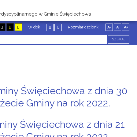
erdyscyplinarnego w Gminie Święciechowa
Widok
Rozmiar czcionki
A-
A
A+
SZUKAJ
miny Święciechowa z dnia 30
żecie Gminy na rok 2022.
miny Święciechowa z dnia 21
żecie Gminy na rok 2022.