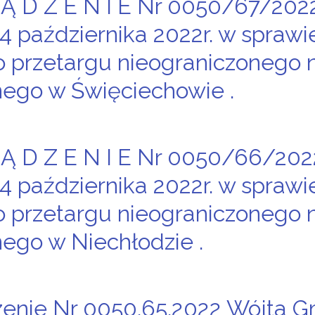
 Ą D Z E N I E Nr 0050/67/20
24 października 2022r. w spraw
 przetargu nieograniczonego 
ego w Święciechowie .
 Ą D Z E N I E Nr 0050/66/20
24 października 2022r. w spraw
 przetargu nieograniczonego 
ego w Niechłodzie .
enie Nr 0050.65.2022 Wójta G