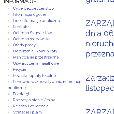
INFORMACJE
Cyberbezpieczeństwo
Informacje ogólne
Inne informacje publiczne
ZARZĄD
Kontrole
dnia 06
Ochrona Sygnalistów
Ochrona środowiska
nieruch
Oferty pracy
Ogłoszenia i komunikaty
przezna
Planowanie przestrzenne
Oświadczenia majątkowe
Petycje
Zarządz
Podatki i opłaty lokalne
Ponowne wykorzystywanie informacji
listopa
publicznej
Przetargi
Raporty o stanie Gminy
Rejestry i ewidencje
ZARZĄD
Strategie i plany