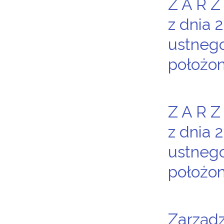
Z A R Z
z dnia 
ustnego
położon
Z A R Z
z dnia 
ustnego
położon
Zarządz