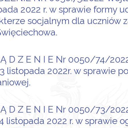
opada 2022 r. w sprawie formy 
kterze socjalnym dla uczniów 
Święciechowa.
 Ą D Z E N I E Nr 0050/74/20
23 listopada 2022r. w sprawie p
niowej.
 Ą D Z E N I E Nr 0050/73/20
14 listopada 2022 r. w sprawie 