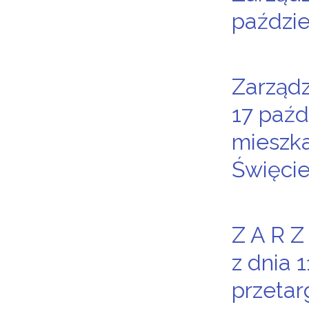
paździe
Zarząd
17 paźd
mieszk
Święcie
Z A R Z
z dnia 
przetar