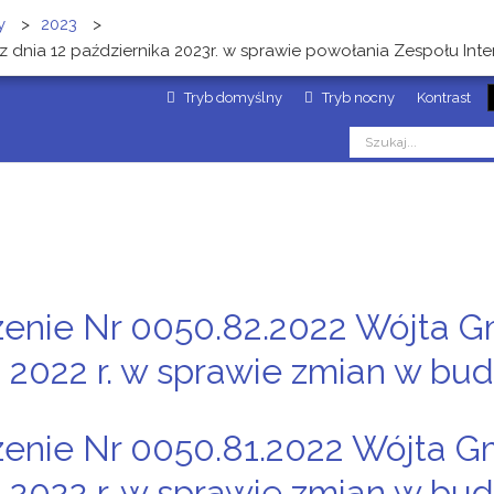
y
>
2023
>
nia 12 października 2023r. w sprawie powołania Zespołu Int
Tryb domyślny
Tryb nocny
Kontrast
enie Nr 0050.82.2022 Wójta G
 2022 r. w sprawie zmian w bud
enie Nr 0050.81.2022 Wójta G
 2022 r. w sprawie zmian w bud