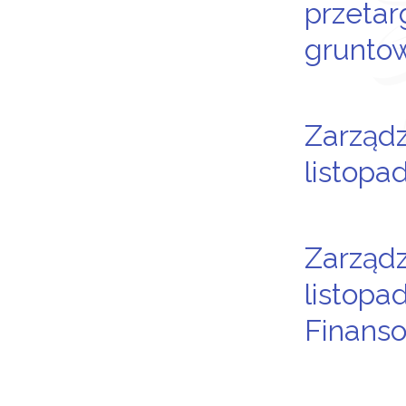
przetar
gruntow
Zarządz
listopa
Zarządz
listopa
Finanso