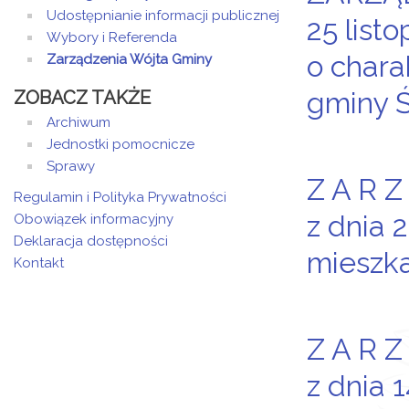
Udostępnianie informacji publicznej
25 list
Wybory i Referenda
o chara
Zarządzenia Wójta Gminy
gminy 
ZOBACZ TAKŻE
Archiwum
Jednostki pomocnicze
Sprawy
Z A R Z
Regulamin i Polityka Prywatności
z dnia 
Obowiązek informacyjny
Deklaracja dostępności
mieszka
Kontakt
Z A R Z
z dnia 