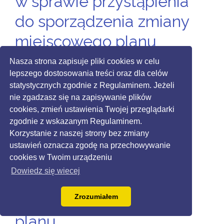
w sprawie przystąpienia
do sporządzenia zmiany
miejscowego planu
zagospodarowania
Nasza strona zapisuje pliki cookies w celu
lepszego dostosowania treści oraz dla celów
przestrzennego dla
statystycznych zgodnie z Regulaminem. Jeżeli
terenu położonego w
nie zgadzasz się na zapisywanie plików
cookies, zmień ustawienia Twojej przeglądarki
miejscowości
zgodnie z wskazanym Regulaminem.
Korzystanie z naszej strony bez zmiany
Święciechowa
ustawień oznacza zgodę na przechowywanie
oznaczonego na
cookies w Twoim urządzeniu
Dowiedz się wiecej
załączniku graficznym
granicami opracowania
Zrozumiałem
planu,