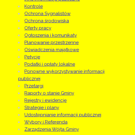
zapewnienia
Kontrole
dostępności
Ochrona Sygnalistów
podmiotu
Ochrona środowiska
publicznego -
Oferty pracy
OSP
Ogłoszenia i komunikaty
Święciechowa
Planowanie przestrzenne
Raport o
stanie
Oświadczenia majątkowe
zapewnienia
Petycje
dostępności
Podatki i opłaty lokalne
podmiotu
Ponowne wykorzystywanie informacji
publicznego -
publicznej
Szkoła
Przetargi
Podstawowa
Raporty o stanie Gminy
w Długiem
Starem
Rejestry i ewidencje
Raport o
Strategie i plany
stanie
Udostępnianie informacji publicznej
zapewnienia
Wybory i Referenda
dostępności
Zarządzenia Wójta Gminy
podmiotu