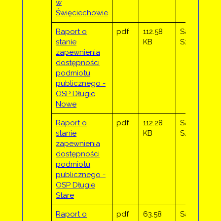
w
Święciechowie
Raport o
pdf
112.58
Sandra
stanie
KB
Sztor
zapewnienia
dostępności
podmiotu
publicznego -
OSP Długie
Nowe
Raport o
pdf
112.28
Sandra
stanie
KB
Sztor
zapewnienia
dostępności
podmiotu
publicznego -
OSP Długie
Stare
Raport o
pdf
63.58
Sandra