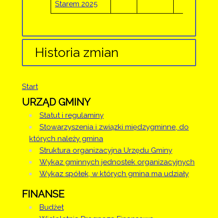
Starem 2025
Historia zmian
Opis zmian
Data
Osoba
Start
Artykuł został
czwartek,
URZĄD GMINY
utworzony.
23 styczeń
Administrator
2020 12:15
Strony
Statut i regulaminy
Stowarzyszenia i związki międzygminne, do
Artykuł został
czwartek,
Sandra
których należy gmina
zmieniony.
23 styczeń
Sztor
Struktura organizacyjna Urzędu Gminy
2020 13:10
Wykaz gminnych jednostek organizacyjnych
Artykuł został
Sandra
Wykaz spółek, w których gmina ma udziały
zmieniony.
poniedziałek,
Sztor
18 styczeń
FINANSE
Dodane
2021 09:12
załączniki
Budżet