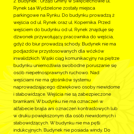
2. Budynek : Urząd Gminy w Święciechowie ul. 
Rynek 14a Wydzielone zostały miejsca 
parkingowe na Rynku. Do budynku prowadzą 2 
wejścia od ul. Rynek oraz ul. Kopernika. Przed 
wejściem do budynku od ul. Rynek znajduje się 
dzwonek przywołujący pracownika do wejścia, 
gdyż do biur prowadzą schody. Budynek nie ma 
podjazdów przystosowanych dla wózków 
inwalidzkich. Wąski ciąg komunikacyjny na piętrze 
budynku uniemożliwia swobodne poruszanie się 
osób niepełnosprawnych ruchowo. Nad 
wejściami nie ma głośników systemu 
naprowadzającego dźwiękowo osoby niewidome 
i słabowidzące. Wejścia nie są zabezpieczone 
bramkami. W budynku nie ma oznaczeń w 
alfabecie brajla ani oznaczeń kontrastowych lub 
w druku powiększonym dla osób niewidomych i 
słabowidzących. W budynku nie ma pętli 
indukcyjnych. Budynek nie posiada windy. Do 