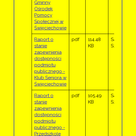
Gminny
Ośrodek
Pomocy
Społecznej w
Święciechowie
Raport o
pdf
114.48
Sandra
stanie
KB
Sztor
zapewnienia
dostępności
podmiotu
publicznego -
Klub Seniora w
Święciechowie
Raport o
pdf
105.49
Sandra
stanie
KB
Sztor
zapewnienia
dostępności
podmiotu
publicznego -
Przedszkole