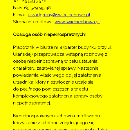
Tel.: 65 533 35 10
Faks: 65 529 95 48
E-mail:
urzadgminy@swieciechowa.pl
Strona internetowa:
www.swieciechowa.pl
Obsługa osób niepełnosprawnych:
Pracownik w biurze nr 4 (parter budynku przy ul.
Ułańskiej) przeprowadza wstępną rozmowę z
osobą niepełnosprawną w celu ustalenia
charakteru załatwianej sprawy. Następnie
powiadamia właściwego do jej załatwienia
urzędnika, który niezwłocznie udaje się
do poufnego pomieszczenia w celu
kompleksowego załatwienia sprawy osoby
niepełnosprawnej.
Niepełnosprawnym ruchowo umożliwiono
korzystanie z telefonu znajdującego się
w poufnym pomieszczeniu, gdzie osoba taka