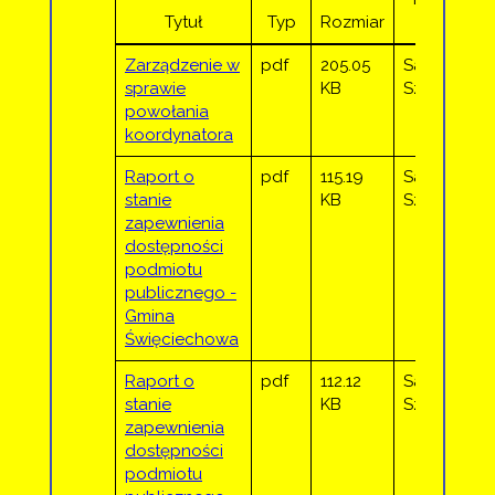
Tytuł
Typ
Rozmiar
przez
Zarządzenie w
pdf
205.05
Sandra
sprawie
KB
Sztor
powołania
koordynatora
Raport o
pdf
115.19
Sandra
stanie
KB
Sztor
zapewnienia
dostępności
podmiotu
publicznego -
Gmina
Święciechowa
Raport o
pdf
112.12
Sandra
stanie
KB
Sztor
zapewnienia
dostępności
podmiotu