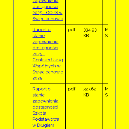
zapewnienia
dostępności
2025 - GOPS w
Święciechowie
Raport o
pdf
334.93
Marta
stanie
KB
Sadowska
zapewnienia
dostepności
2025 -
Centrum Usług
Współnych w
Święciechowie
2025
Raport o
pdf
327.62
Marta
stanie
KB
Sadowska
zapewnienia
dostępności
Szkoła
Podstawowa
w Długiem