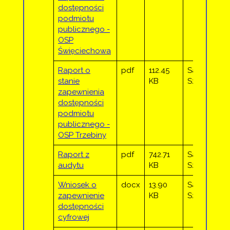
dostępności
podmiotu
publicznego -
OSP
Święciechowa
Raport o
pdf
112.45
Sandra
stanie
KB
Sztor
zapewnienia
dostępności
podmiotu
publicznego -
OSP Trzebiny
Raport z
pdf
742.71
Sandra
audytu
KB
Sztor
Wniosek o
docx
13.90
Sandra
zapewnienie
KB
Sztor
dostępności
cyfrowej