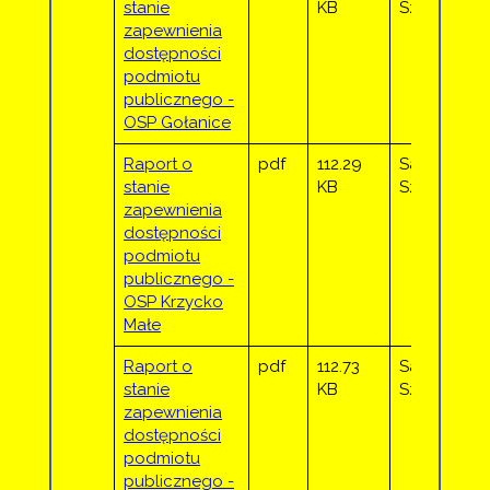
stanie
KB
Sztor
zapewnienia
dostępności
podmiotu
publicznego -
OSP Gołanice
Raport o
pdf
112.29
Sandra
stanie
KB
Sztor
zapewnienia
dostępności
podmiotu
publicznego -
OSP Krzycko
Małe
Raport o
pdf
112.73
Sandra
stanie
KB
Sztor
zapewnienia
dostępności
podmiotu
publicznego -