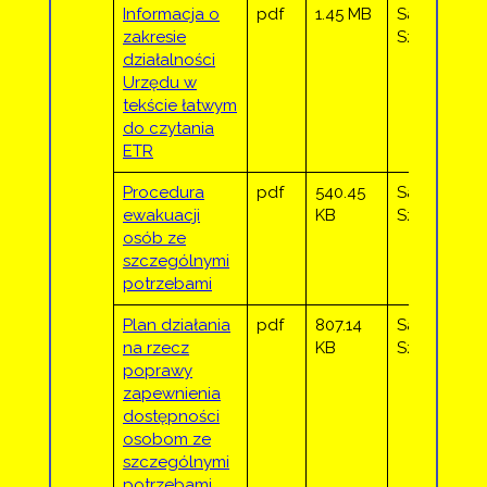
Informacja o
pdf
1.45 MB
Sandra
zakresie
Sztor
działalności
Urzędu w
tekście łatwym
do czytania
ETR
Procedura
pdf
540.45
Sandra
ewakuacji
KB
Sztor
osób ze
szczególnymi
potrzebami
Plan działania
pdf
807.14
Sandra
na rzecz
KB
Sztor
poprawy
zapewnienia
dostępności
osobom ze
szczególnymi
potrzebami