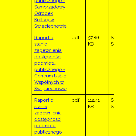
publicznego -
Samorządowy
Ośrodek
Kultury w
Święciechowie
Raport o
pdf
57.86
Sandra
stanie
KB
Sztor
zapewnienia
dostępności
podmiotu
publicznego -
Centrum Usług
Wspólnych w
Święciechowie
Raport o
pdf
112.41
Sandra
stanie
KB
Sztor
zapewnienia
dostępności
podmiotu
publicznego -