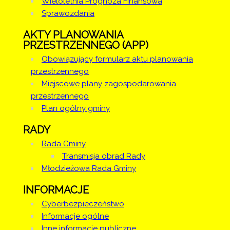
Wieloletnia Prognoza Finansowa
Zarządzenie w
Sprawozdania
sprawie
powołania
AKTY PLANOWANIA
koordynatora
PRZESTRZENNEGO (APP)
Artykuł został
środa, 31
Sandra
Obowiązujący formularz aktu planowania
zmieniony.
marzec 2021
Sztor
przestrzennego
14:59
Dodane
Miejscowe plany zagospodarowania
załączniki
przestrzennego
Plan ogólny gminy
Raport o
stanie
RADY
zapewnienia
dostępności
Rada Gminy
podmiotu
Transmisja obrad Rady
publicznego -
Młodzieżowa Rada Gminy
Szkoła
Podstawowa
INFORMACJE
w
Cyberbezpieczeństwo
Święciechowie
Informacje ogólne
Raport o
stanie
Inne informacje publiczne