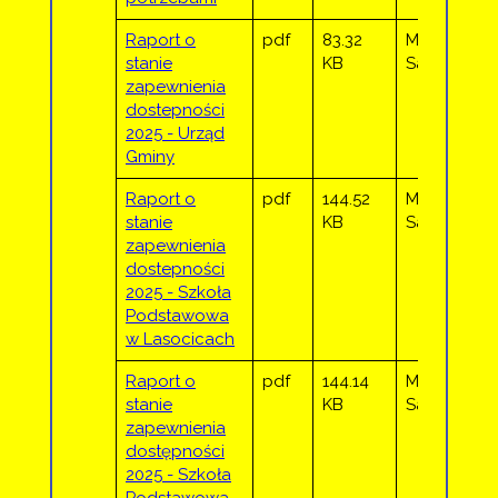
Raport o
pdf
83.32
Marta
stanie
KB
Sadowska
zapewnienia
dostepności
2025 - Urząd
Gminy
Raport o
pdf
144.52
Marta
stanie
KB
Sadowska
zapewnienia
dostepności
2025 - Szkoła
Podstawowa
w Lasocicach
Raport o
pdf
144.14
Marta
stanie
KB
Sadowska
zapewnienia
dostępności
2025 - Szkoła