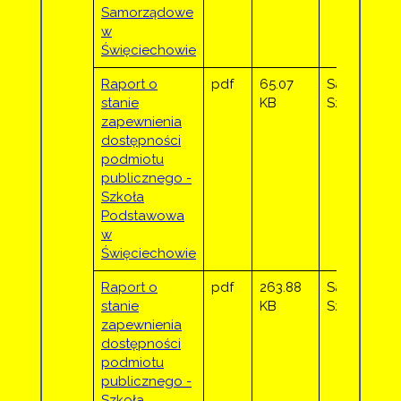
Samorządowe
w
Święciechowie
Raport o
pdf
65.07
Sandra
stanie
KB
Sztor
zapewnienia
dostępności
podmiotu
publicznego -
Szkoła
Podstawowa
w
Święciechowie
Raport o
pdf
263.88
Sandra
stanie
KB
Sztor
zapewnienia
dostępności
podmiotu
publicznego -
Szkoła