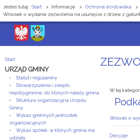
Jesteś tutaj:
Start
>
Informacje
>
Ochrona środowiska
>
Wniosek o wydanie zezwolenia na usunięcie 2 drzew z gatun
ZEZWO
Start
URZĄD GMINY
Statut i regulaminy
Stowarzyszenia i związki
W tej kategor
międzygminne, do których należy gmina
Podk
Struktura organizacyjna Urzędu
Gminy
Wykaz gminnych jednostek
Wnioski o wy
organizacyjnych
Wykaz spółek, w których gmina ma
Decyzje
udziały