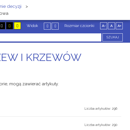
ie decyzji
>
howa
Widok
Rozmiar czcionki
A-
A
A+
SZUKAJ
ZEW I KRZEWÓW
orie, mogą zawierać artykuły.
Liczba artykułów: 296
Liczba artykułów: 290