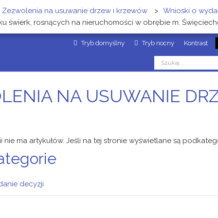
Zezwolenia na usuwanie drzew i krzewów
>
Wnioski o wydan
ku świerk, rosnących na nieruchomości w obrębie m. Święciec
Tryb domyślny
Tryb nocny
Kontrast
LENIA NA USUWANIE DR
ii nie ma artykułów. Jeśli na tej stronie wyświetlane są podkateg
ategorie
danie decyzji