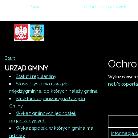
Jesteś tutaj:
Start
>
Informacje
>
Ochrona środowiska
>
Decyzja odmawiająca wydania zezwalająca na usunięcie 1 dr
Start
Ochro
URZĄD GMINY
Statut i regulaminy
Wykaz danych o 
Stowarzyszenia i związki
net/ekoporta
międzygminne, do których należy gmina
Struktura organizacyjna Urzędu
Gminy
Wykaz gminnych jednostek
organizacyjnych
Wykaz spółek, w których gmina ma
Informacja 
udziały