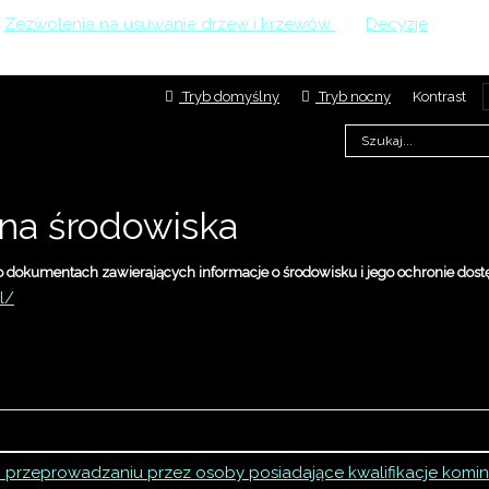
Zezwolenia na usuwanie drzew i krzewów
>
Decyzje
>
zewa z gatunku lipa rosnącego na nieruchomości w obrębie m
Tryb domyślny
Tryb nocny
Kontrast
na środowiska
dokumentach zawierających informacje o środowisku i jego ochronie dost
l/
Tytuł
o przeprowadzaniu przez osoby posiadające kwalifikacje komini