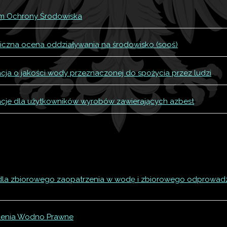
stanowienia
m Ochrony Środowiska
ioski o wydanie decyzji
giczna ocena oddziaływania na środowisko (sooś)
ioski o wydanie decyzji
cyzje
Postanowienie o konieczności przeprowadzenia oceny oddzi
acja o jakości wody przeznaczonej do spożycia przez ludzi
wiadomienia
acje dla użytkowników wyrobów zawierających azbest
łoszenia
wieszczenia
zostałe pisma
 dla zbiorowego zaopatrzenia w wodę i zbiorowego odprowadz
enia Wodno Prawne