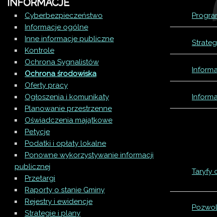
INFORMACJE
Po
Cyberbezpieczeństwo
Progra
Wn
Informacje ogólne
Inne informacje publiczne
Strate
Wn
De
Kontrole
Ochrona Sygnalistów
Inform
Za
Ochrona środowiska
Oferty pracy
Ogłoszenia i komunikaty
Inform
Og
Planowanie przestrzenne
Oświadczenia majątkowe
Ob
Petycje
Podatki i opłaty lokalne
Po
Ponowne wykorzystywanie informacji
publicznej
Taryfy
Przetargi
Raporty o stanie Gminy
Rejestry i ewidencje
Pozwol
Strategie i plany