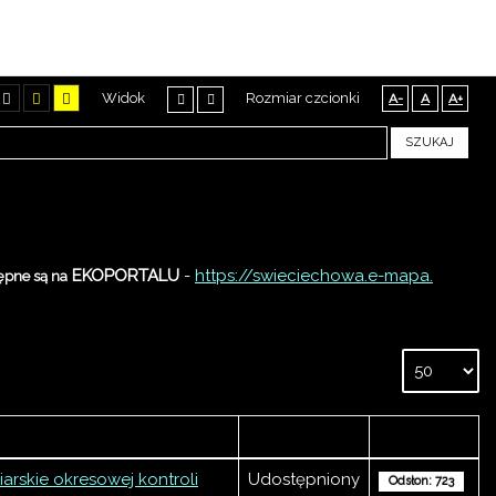
iejscowości Lasocice
Widok
Rozmiar czcionki
A-
A
A+
SZUKAJ
EKOPORTALU
-
https://swieciechowa.e-mapa.
ępne są na
Autor
Odsłony
arskie okresowej kontroli
Udostępniony
Odsłon: 723