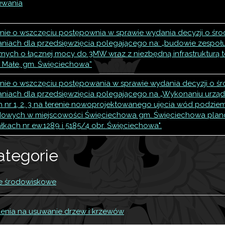
ewania
ie o wszczęciu postępownia w sprawie wydania decyzji o śr
iach dla przedsięwzięcia polegającego na: „budowie zespołu
nych o łącznej mocy do 3MW wraz z niezbędną infrastrukturą te
o Małe, gm. Święciechowa”
ie o wszczęciu postępowania w sprawie wydania decyzji o 
iach dla przedsięwzięcia polegającego na „Wykonaniu urząd
 nr 1, 2, 3 na terenie nowoprojektowanego ujęcia wód podzi
dowych w miejscowości Święciechowa gm. Święciechowa pla
łkach nr ew.1289 i 5185/4 obr. Święciechowa".
ategorie
e środowiskowe
enia na usuwanie drzew i krzewów
cyzje