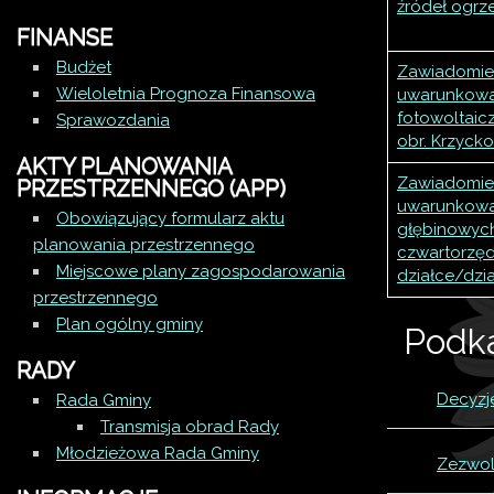
źródeł ogrz
FINANSE
Budżet
Zawiadomien
Wieloletnia Prognoza Finansowa
uwarunkowan
fotowoltaicz
Sprawozdania
obr. Krzyck
AKTY PLANOWANIA
Zawiadomien
PRZESTRZENNEGO (APP)
uwarunkowan
Obowiązujący formularz aktu
głębinowych
planowania przestrzennego
czwartorzę
Miejscowe plany zagospodarowania
działce/dzia
przestrzennego
Plan ogólny gminy
Podk
RADY
Decyzj
Rada Gminy
Transmisja obrad Rady
Młodzieżowa Rada Gminy
Zezwol
De