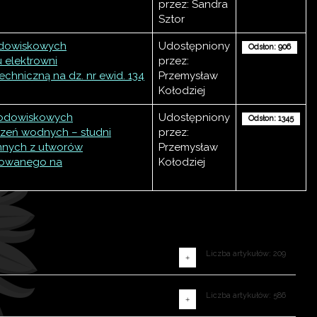
przez: Sandra
Sztor
odowiskowych
Udostępniony
Odsłon: 906
 elektrowni
przez:
chniczną na dz. nr ewid. 134
Przemysław
Kołodziej
środowiskowych
Udostępniony
Odsłon: 1345
zeń wodnych – studni
przez:
emnych z utworów
Przemysław
nowanego na
Kołodziej
Liczba artykułów: 209
Liczba artykułów: 586
Liczba artykułów: 10