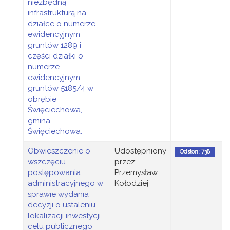
niezbędną
infrastrukturą na
działce o numerze
ewidencyjnym
gruntów 1289 i
części działki o
numerze
ewidencyjnym
gruntów 5185/4 w
obrębie
Święciechowa,
gmina
Święciechowa.
Obwieszczenie o
Udostępniony
Odsłon: 738
wszczęciu
przez:
postępowania
Przemysław
administracyjnego w
Kołodziej
sprawie wydania
decyzji o ustaleniu
lokalizacji inwestycji
celu publicznego