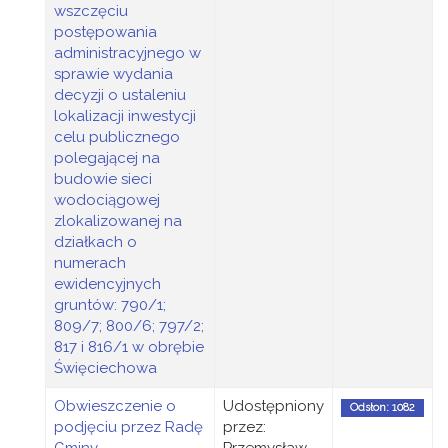
wszczęciu
postępowania
administracyjnego w
sprawie wydania
decyzji o ustaleniu
lokalizacji inwestycji
celu publicznego
polegającej na
budowie sieci
wodociągowej
zlokalizowanej na
działkach o
numerach
ewidencyjnych
gruntów: 790/1;
809/7; 800/6; 797/2;
817 i 816/1 w obrębie
Święciechowa
Obwieszczenie o
Udostępniony
Odsłon: 1082
podjęciu przez Radę
przez: