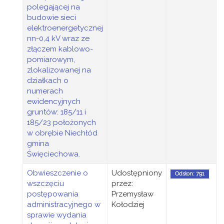
polegającej na
budowie sieci
elektroenergetycznej
nn-0,4 kV wraz ze
złączem kablowo-
pomiarowym,
zlokalizowanej na
działkach o
numerach
ewidencyjnych
gruntów: 185/11 i
185/23 położonych
w obrębie Niechłód
gmina
Święciechowa.
Obwieszczenie o
Udostępniony
Odsłon: 791
wszczęciu
przez:
postępowania
Przemysław
administracyjnego w
Kołodziej
sprawie wydania