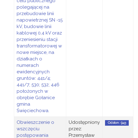
celu publicznego
polegającej na
przebudowie linii
napowietrznej SN -15
kV, budowie linii
kablowej 0,4 kV oraz
przeniesieniu stacji
transformatorowej w
nowe miejsce, na
działkach o
numerach
ewidencyjnych
gruntów: 441/4;
441/7; 530; 532; 446
położonych w
obrębie Gołanice
gmina
Święciechowa.
Obwieszczenie o
Udostępniony
Odsłon: 943
wszczęciu
przez:
postępowania
Przemysław