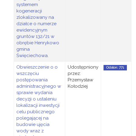
systemem
kogeneracji
zlokalizowany na
działce o numerze
ewidencyjnym
gruntów 132/21 w
obrębie Henrykowo
gmina
Święciechowa.
Obwieszczenie o o
Udostępniony
Odsłon: 771
wszczęciu
przez:
postępowania
Przemysław
administracyjnego w
Kołodziej
sprawie wydania
decyzji o ustaleniu
lokalizacji inwestycji
celu publicznego
polegającej na
budowie ujęcia
wody wraz z