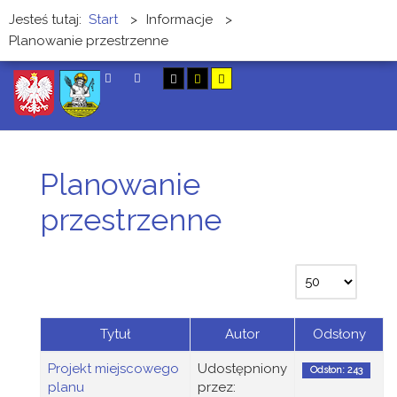
Jesteś tutaj:
Start
>
Informacje
>
Planowanie przestrzenne
SZUKAJ
Planowanie
przestrzenne
Tytuł
Autor
Odsłony
Projekt miejscowego
Udostępniony
Odsłon: 243
planu
przez: