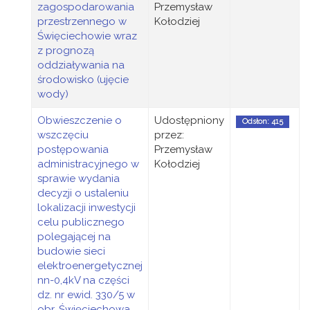
zagospodarowania
Przemysław
przestrzennego w
Kołodziej
Święciechowie wraz
z prognozą
oddziaływania na
środowisko (ujęcie
wody)
Obwieszczenie o
Udostępniony
Odsłon: 415
wszczęciu
przez:
postępowania
Przemysław
administracyjnego w
Kołodziej
sprawie wydania
decyzji o ustaleniu
lokalizacji inwestycji
celu publicznego
polegającej na
budowie sieci
elektroenergetycznej
nn-0,4kV na części
dz. nr ewid. 330/5 w
obr. Święciechowa,