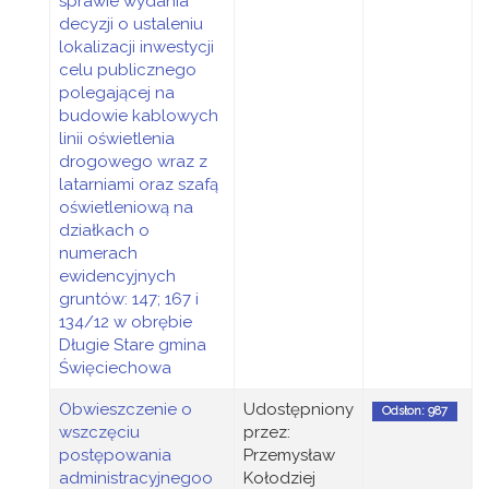
sprawie wydania
decyzji o ustaleniu
lokalizacji inwestycji
celu publicznego
polegającej na
budowie kablowych
linii oświetlenia
drogowego wraz z
latarniami oraz szafą
oświetleniową na
działkach o
numerach
ewidencyjnych
gruntów: 147; 167 i
134/12 w obrębie
Długie Stare gmina
Święciechowa
Obwieszczenie o
Udostępniony
Odsłon: 987
wszczęciu
przez:
postępowania
Przemysław
administracyjnegoo
Kołodziej