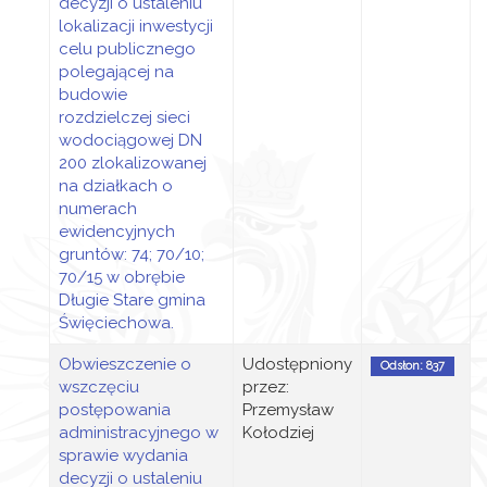
decyzji o ustaleniu
lokalizacji inwestycji
celu publicznego
polegającej na
budowie
rozdzielczej sieci
wodociągowej DN
200 zlokalizowanej
na działkach o
numerach
ewidencyjnych
gruntów: 74; 70/10;
70/15 w obrębie
Długie Stare gmina
Święciechowa.
Obwieszczenie o
Udostępniony
Odsłon: 837
wszczęciu
przez:
postępowania
Przemysław
administracyjnego w
Kołodziej
sprawie wydania
decyzji o ustaleniu