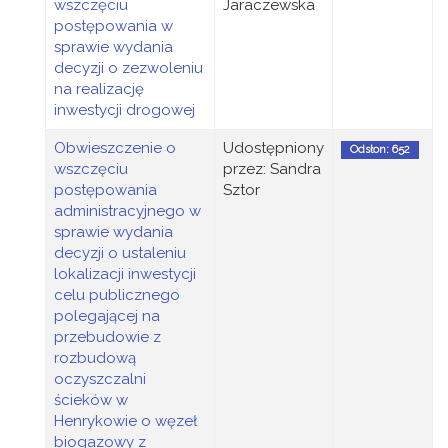
wszczęciu
Jaraczewska
postępowania w
sprawie wydania
decyzji o zezwoleniu
na realizację
inwestycji drogowej
Obwieszczenie o
Udostępniony
Odsłon: 652
wszczęciu
przez: Sandra
postępowania
Sztor
administracyjnego w
sprawie wydania
decyzji o ustaleniu
lokalizacji inwestycji
celu publicznego
polegającej na
przebudowie z
rozbudową
oczyszczalni
ścieków w
Henrykowie o węzeł
biogazowy z