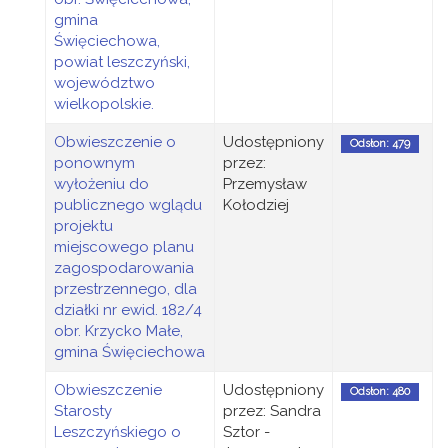
gmina
Święciechowa,
powiat leszczyński,
województwo
wielkopolskie.
Obwieszczenie o
Udostępniony
Odsłon: 479
ponownym
przez:
wyłożeniu do
Przemysław
publicznego wglądu
Kołodziej
projektu
miejscowego planu
zagospodarowania
przestrzennego, dla
działki nr ewid. 182/4
obr. Krzycko Małe,
gmina Święciechowa
Obwieszczenie
Udostępniony
Odsłon: 480
Starosty
przez: Sandra
Leszczyńskiego o
Sztor -