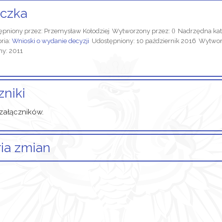
czka
ępniony przez:
Przemysław Kołodziej
Wytworzony przez:
()
Nadrzędna kat
ria:
Wnioski o wydanie decyzji
Udostępniony: 10 październik 2016
Wytworz
ny: 2011
zniki
załączników.
ria zmian
informacji o zmianach.