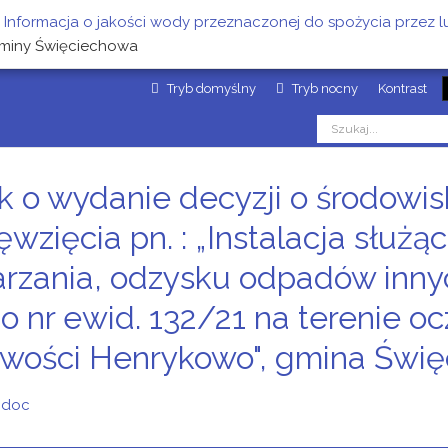
Informacja o jakości wody przeznaczonej do spożycia przez l
Gminy Święciechowa
Tryb domyślny
Tryb nocny
Kontrast
k o wydanie decyzji o środow
ęwzięcia pn. : „Instalacja służ
rzania, odzysku odpadów innyc
 o nr ewid. 132/21 na terenie o
owości Henrykowo", gmina Świ
P.doc