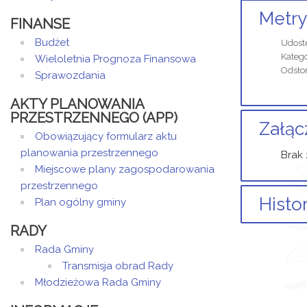
Metry
FINANSE
Budżet
Udost
Katego
Wieloletnia Prognoza Finansowa
Odsło
Sprawozdania
AKTY PLANOWANIA
PRZESTRZENNEGO (APP)
Załąc
Obowiązujący formularz aktu
planowania przestrzennego
Brak 
Miejscowe plany zagospodarowania
przestrzennego
Histo
Plan ogólny gminy
RADY
Brak 
Rada Gminy
Transmisja obrad Rady
Młodzieżowa Rada Gminy