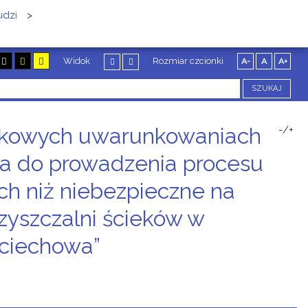
udzi
>
Widok
Rozmiar czcionki
A-
A
A+
SZUKAJ
iskowych uwarunkowaniach
-/+
ąca do prowadzenia procesu
h niż niebezpieczne na
czyszczalni ścieków w
ęciechowa”