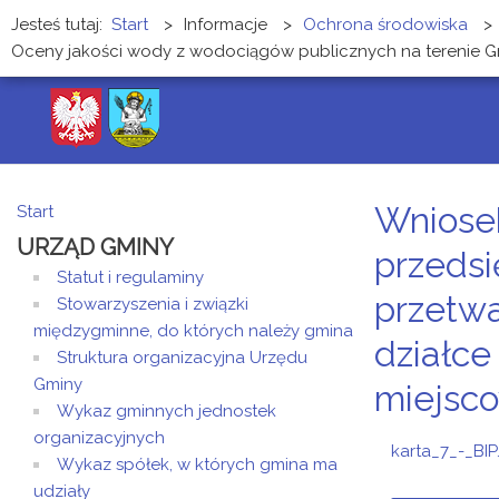
Jesteś tutaj:
Start
>
Informacje
>
Ochrona środowiska
>
Oceny jakości wody z wodociągów publicznych na terenie 
Wniose
Start
URZĄD GMINY
przedsi
Statut i regulaminy
przetwa
Stowarzyszenia i związki
międzygminne, do których należy gmina
działce
Struktura organizacyjna Urzędu
Gminy
miejsc
Wykaz gminnych jednostek
organizacyjnych
karta_7_-_BI
Wykaz spółek, w których gmina ma
udziały