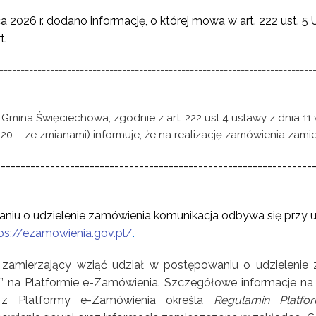
a 2026 r.
dodano informację, o której mowa w art. 222 ust. 5
t.
--------------------------------------------------------------------------
---------------------
Gmina Święciechowa, zgodnie z art. 222 ust 4 ustawy z dnia 11
1320 – ze zmianami) informuje, że na realizację zamówienia za
----------------------------------------------------------------
-
iu o udzielenie zamówienia komunikacja odbywa się przy u
ps://ezamowienia.gov.pl/
.
amierzający wziąć udział w postępowaniu o udzielenie 
 na Platformie e-Zamówienia. Szczegółowe informacje na 
a z Platformy e-Zamówienia określa
Regulamin Platf