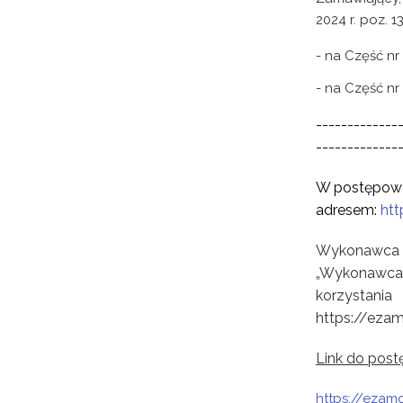
2024 r. poz. 
- na
Część nr
- na
Część nr
-------------
-------------
W postępowan
adresem:
htt
Wykonawca z
„Wykonawca”
korzystani
https://ezam
Link do post
https://ezam