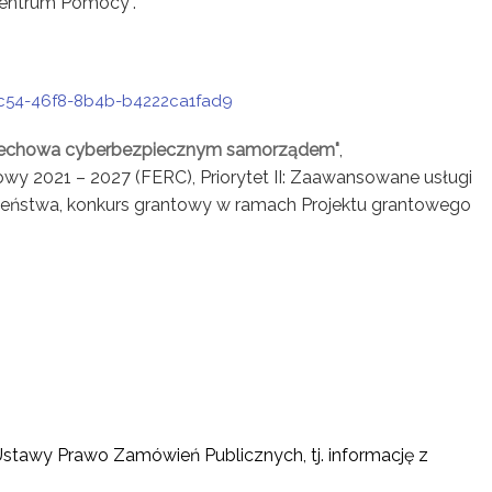
Centrum Pomocy”.
-6c54-46f8-8b4b-b4222ca1fad9
iechowa cyberbezpiecznym samorządem"
,
y 2021 – 2027 (FERC), Priorytet II: Zaawansowane usługi
zeństwa, konkurs grantowy w ramach Projektu grantowego
 Ustawy Prawo Zamówień Publicznych, tj. informację z