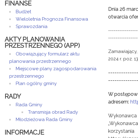
FINANSE
Dnia 26 marc
Budżet
otwarcia ofer
Wieloletnia Prognoza Finansowa
Sprawozdania
----------------
----------------
AKTY PLANOWANIA
PRZESTRZENNEGO (APP)
Zamawiający, 
Obowiązujący formularz aktu
2024 r. poz. 
planowania przestrzennego
Miejscowe plany zagospodarowania
-------------
przestrzennego
-------------
Plan ogólny gminy
W postępowan
RADY
adresem:
htt
Rada Gminy
Transmisja obrad Rady
Wykonawca z
Młodzieżowa Rada Gminy
„Wykonawca”
korzystani
INFORMACJE