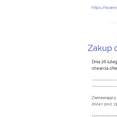
https://ezam
Zakup c
Dnia 26 lute
otwarcia ofer
----------------
----------------
Zamawiający, 
2024 r. poz. 
-------------