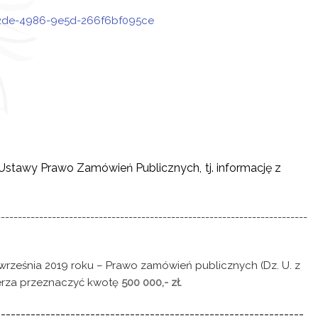
-52de-4986-9e5d-266f6bf095ce
5 Ustawy Prawo Zamówień Publicznych, tj. informację z
-------------------------------------------------------------------------
 września 2019 roku – Prawo zamówień publicznych (Dz. U. z
mierza przeznaczyć kwotę
500 000,- zł.
--------------------------------------------------------------