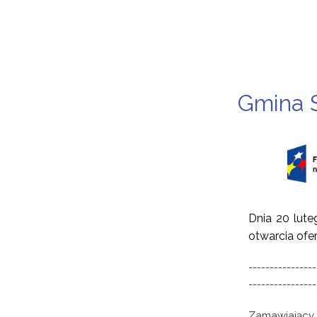
Gmina 
Dnia 20 lute
otwarcia ofer
----------------
----------------
Zamawiający, 