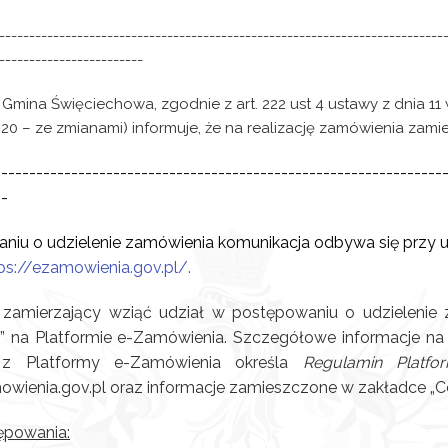
--------------------------------------------------------------------------
------------------------
Gmina Święciechowa, zgodnie z art. 222 ust 4 ustawy z dnia 11
1320 – ze zmianami) informuje, że na realizację zamówienia za
----------------------------------------------------------------
--
iu o udzielenie zamówienia komunikacja odbywa się przy u
ps://ezamowienia.gov.pl/
.
amierzający wziąć udział w postępowaniu o udzielenie 
 na Platformie e-Zamówienia. Szczegółowe informacje na 
a z Platformy e-Zamówienia określa
Regulamin Platf
owienia.gov.pl oraz informacje zamieszczone w zakładce „
ępowania: