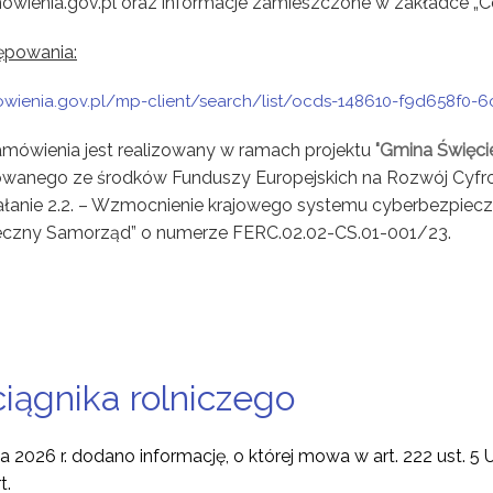
owienia.gov.pl oraz informacje zamieszczone w zakładce „
ępowania:
owienia.gov.pl/mp-client/search/list/ocds-148610-f9d658f0
mówienia jest realizowany w ramach projektu
"Gmina Święc
wanego ze środków Funduszy Europejskich na Rozwój Cyfrow
ałanie 2.2. – Wzmocnienie krajowego systemu cyberbezpiec
eczny Samorząd” o numerze FERC.02.02-CS.01-001/23.
iągnika rolniczego
a 2026 r.
dodano informację, o której mowa w art. 222 ust. 5
t.