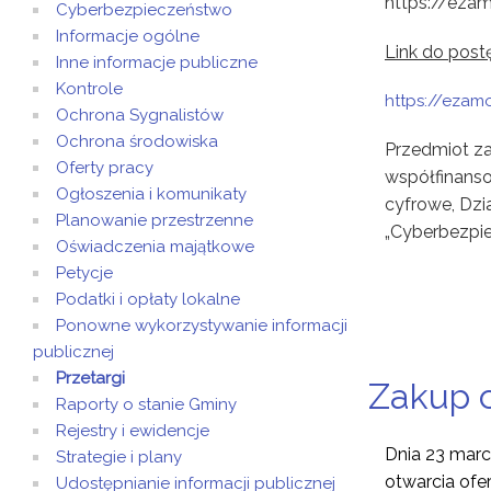
https://ezam
Cyberbezpieczeństwo
Informacje ogólne
Link do post
Inne informacje publiczne
Kontrole
https://ezam
Ochrona Sygnalistów
Ochrona środowiska
Przedmiot za
Oferty pracy
współfinanso
Ogłoszenia i komunikaty
cyfrowe, Dzi
Planowanie przestrzenne
„Cyberbezpi
Oświadczenia majątkowe
Petycje
Podatki i opłaty lokalne
Ponowne wykorzystywanie informacji
publicznej
Przetargi
Zakup c
Raporty o stanie Gminy
Rejestry i ewidencje
Dnia 23 marc
Strategie i plany
otwarcia ofer
Udostępnianie informacji publicznej