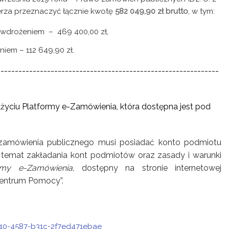
ierza przeznaczyć łącznie kwotę
582 049,90 zł brutto
,
w tym:
 i wdrożeniem
–
469 400,00 zł,
eniem
– 112 649,90 zł.
--------------------------------------------------------------
życiu Platformy e-Zamówienia, która dostępna jest pod
zamówienia publicznego musi posiadać konto podmiotu
temat zakładania kont podmiotów oraz zasady i warunki
ormy e-Zamówienia,
dostępny na stronie internetowej
Centrum Pomocy”.
640-4587-b31c-2f7ed471ebae