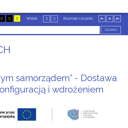
Widok
Rozmiar czcionki
A-
A
A+
SZUKAJ
CH
nym samorządem” - Dostawa
onfiguracją i wdrożeniem