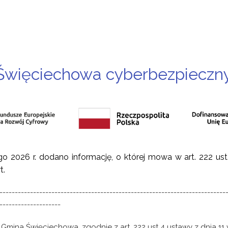
Święciechowa cyberbezpiecz
go 2026 r.
dodano informację, o której mowa w art. 222 ust
t.
--------------------------------------------------------------------------
--------------------
Gmina Święciechowa, zgodnie z art. 222 ust 4 ustawy z dnia 11