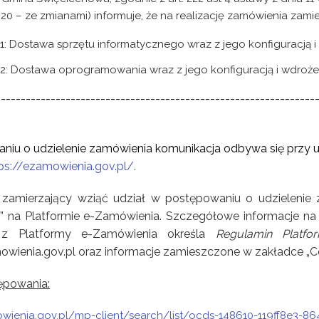
1320 – ze zmianami) informuje, że na realizację zamówienia zam
 1: Dostawa sprzętu informatycznego wraz z jego konfiguracją
 2: Dostawa oprogramowania wraz z jego konfiguracją i wdroż
----------------------------------------------------------------
-
iu o udzielenie zamówienia komunikacja odbywa się przy u
ps://ezamowienia.gov.pl/
.
amierzający wziąć udział w postępowaniu o udzielenie 
 na Platformie e-Zamówienia. Szczegółowe informacje na 
a z Platformy e-Zamówienia określa
Regulamin Platf
owienia.gov.pl oraz informacje zamieszczone w zakładce „
ępowania:
owienia.gov.pl/mp-client/search/list/ocds-148610-119ff8e3-8