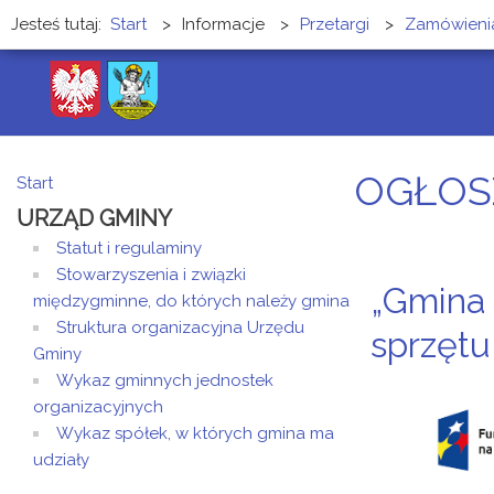
Jesteś tutaj:
Start
>
Informacje
>
Przetargi
>
Zamówienia
OGŁOS
Start
URZĄD GMINY
Statut i regulaminy
Stowarzyszenia i związki
„Gmina
międzygminne, do których należy gmina
Struktura organizacyjna Urzędu
sprzętu
Gminy
Wykaz gminnych jednostek
organizacyjnych
Wykaz spółek, w których gmina ma
udziały