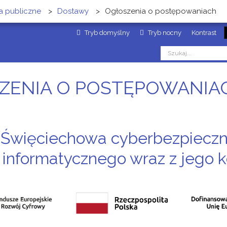
 publiczne
>
Dostawy
>
Ogłoszenia o postępowaniach
Tryb domyślny
Tryb nocny
Kontrast
ZENIA O POSTĘPOWANIA
 Święciechowa cyberbezpiecz
 informatycznego wraz z jego k