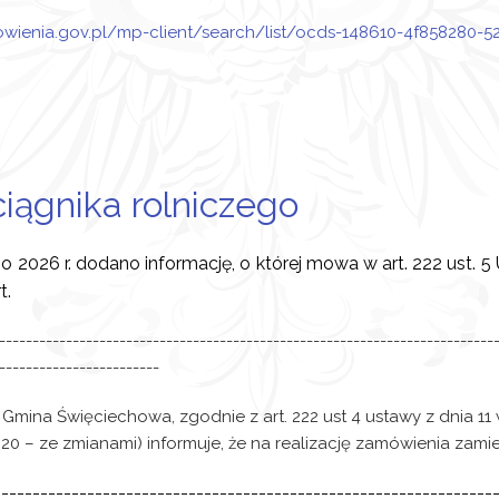
owienia.gov.pl/mp-client/search/list/ocds-148610-4f858280
iągnika rolniczego
go 2026 r.
dodano informację, o której mowa w art. 222 ust. 
t.
--------------------------------------------------------------------------
------------------------
Gmina Święciechowa, zgodnie z art. 222 ust 4 ustawy z dnia 11
1320 – ze zmianami) informuje, że na realizację zamówienia za
----------------------------------------------------------------