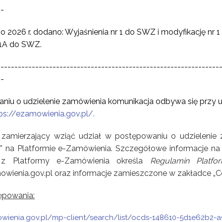
--
go 2026 r. dodano: Wyjaśnienia nr 1 do SWZ i modyfikację nr 
 1A do SWZ.
----------------------------------------------------------------
--
iu o udzielenie zamówienia komunikacja odbywa się przy u
ps://ezamowienia.gov.pl/
.
amierzający wziąć udział w postępowaniu o udzielenie 
 na Platformie e-Zamówienia. Szczegółowe informacje na 
a z Platformy e-Zamówienia określa
Regulamin Platf
owienia.gov.pl oraz informacje zamieszczone w zakładce „
ępowania:
owienia.gov.pl/mp-client/search/list/ocds-148610-5d1e62b2