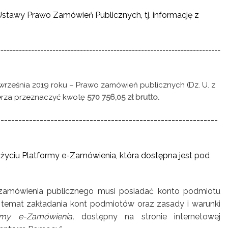
 Ustawy Prawo Zamówień Publicznych, tj. informację z
-------------------------------------------------------------------------
 września 2019 roku – Prawo zamówień publicznych (Dz. U. z
mierza przeznaczyć kwotę
570 756,05 zł brutto.
--------------------------------------------------------------
życiu Platformy e-Zamówienia, która dostępna jest pod
zamówienia publicznego musi posiadać konto podmiotu
temat zakładania kont podmiotów oraz zasady i warunki
ormy e-Zamówienia,
dostępny na stronie internetowej