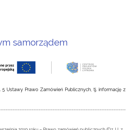
nym samorządem
. 5 Ustawy Prawo Zamówień Publicznych, tj. informację z
-------------------------------------------------------------------------
 września 2019 roku – Prawo zamówień publicznych (Dz. U. z