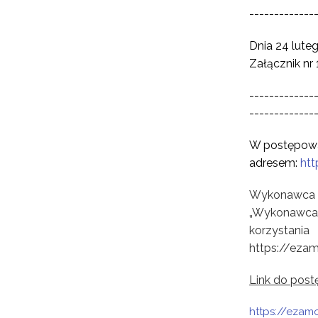
-------------
Dnia 24 lute
Załącznik nr
-------------
-------------
W postępowan
adresem:
htt
Wykonawca z
„Wykonawca”
korzystani
https://ezam
Link do post
https://ezam