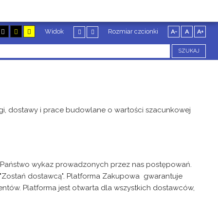
Widok
Rozmiar czcionki
A-
A
A+
SZUKAJ
gi, dostawy i prace budowlane o wartości szacunkowej
am Państwo wykaz prowadzonych przez nas postępowań.
"Zostań dostawcą". Platforma Zakupowa gwarantuje
ntów. Platforma jest otwarta dla wszystkich dostawców,