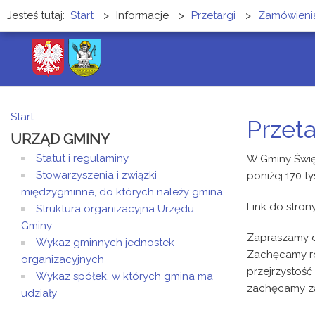
Jesteś tutaj:
Start
>
Informacje
>
Przetargi
>
Zamówienia
Start
Przeta
URZĄD GMINY
Statut i regulaminy
W Gminy Świ
Stowarzyszenia i związki
poniżej 170 tys
międzygminne, do których należy gmina
Link do stron
Struktura organizacyjna Urzędu
Gminy
Zapraszamy d
Wykaz gminnych jednostek
Zachęcamy ró
organizacyjnych
przejrzystoś
Wykaz spółek, w których gmina ma
zachęcamy z
udziały