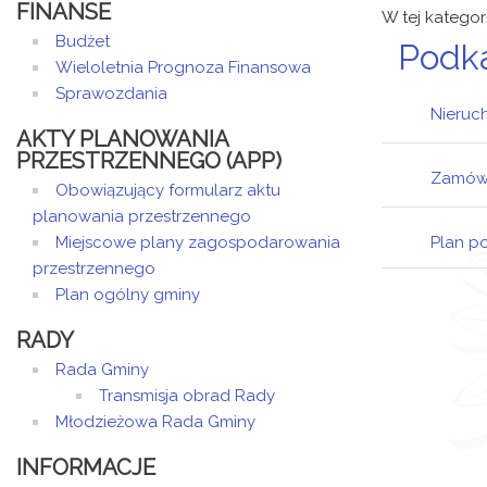
FINANSE
W tej kategor
Budżet
Podk
Wieloletnia Prognoza Finansowa
Sprawozdania
Nieruc
AKTY PLANOWANIA
PRZESTRZENNEGO (APP)
Zamówi
Lo
Obowiązujący formularz aktu
planowania przestrzennego
Te
Miejscowe plany zagospodarowania
Plan p
Ro
przestrzennego
Plan ogólny gminy
Wy
Us
RADY
Rada Gminy
Do
Transmisja obrad Rady
Młodzieżowa Rada Gminy
INFORMACJE