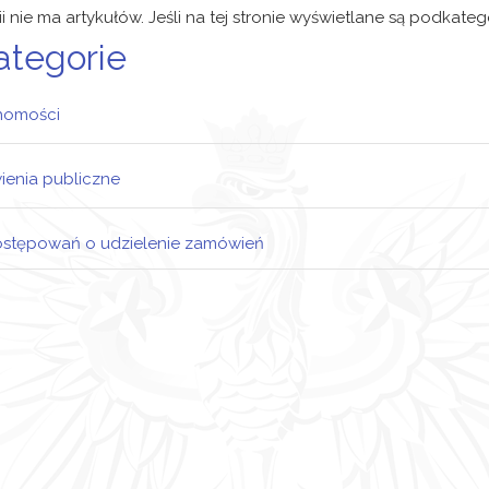
ii nie ma artykułów. Jeśli na tej stronie wyświetlane są podkateg
ategorie
homości
enia publiczne
kale i inne obiekty
reny niezabudowane
ostępowań o udzielenie zamówień
boty Budowlane
niki postępowań przetargowych
ługi
Wyniki postępowań
Ogłoszenie o postępowaniach
stawy
Ogłoszenia o postępowaniach
Wyniki postępowań
Ogłoszenia o postępowaniach