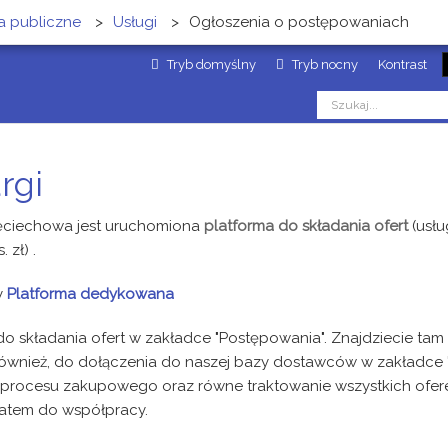
 publiczne
>
Usługi
>
Ogłoszenia o postępowaniach
Tryb domyślny
Tryb nocny
Kontrast
rgi
ęciechowa jest uruchomiona
platforma do składania ofert
(usłu
. zł) .
y
Platforma dedykowana
o składania ofert w zakładce "Postępowania". Znajdziecie t
wnież, do dołączenia do naszej bazy dostawców w zakładce 
ć procesu zakupowego oraz równe traktowanie wszystkich ofere
atem do współpracy.