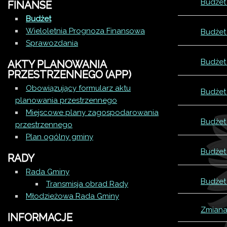
Budżet
20
Pr
FINANSE
Budżet
Zm
Wieloletnia Prognoza Finansowa
Budżet
20
Zm
Sprawozdania
Pr
Budżet
20
Zm
AKTY PLANOWANIA
PRZESTRZENNEGO (APP)
Obowiązujący formularz aktu
Pr
Budżet
20
Pr
planowania przestrzennego
Miejscowe plany zagospodarowania
Zm
Budżet
Zm
przestrzennego
Plan ogólny gminy
Budżet
Zm
RADY
Rada Gminy
Budżet
Zm
Transmisja obrad Rady
Młodzieżowa Rada Gminy
Zmiana
INFORMACJE