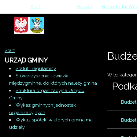
Jesteś tutaj:
Start
>
Finanse
>
Budżet
>
Budżet z lat 201
Start
Budże
URZĄD GMINY
Statut i regulaminy
W tej kategor
Stowarzyszenia i związki
międzygminne, do których należy gmina
Podk
Struktura organizacyjna Urzędu
Gminy
Budżet 
Wykaz gminnych jednostek
organizacyjnych
Wykaz spółek, w których gmina ma
Budżet
20
udziały