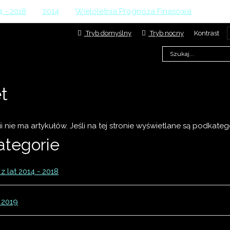
4 - 2018
>
2014
>
Wieloletnia Prognoza Finasowa
>
Wielo
Tryb domyślny
Tryb nocny
Kontrast
t
ii nie ma artykułów. Jeśli na tej stronie wyświetlane są podkateg
ategorie
z lat 2014 - 2018
 2019
18