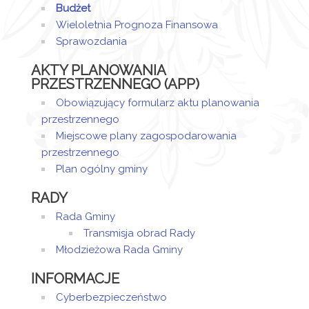
Liczba artykułów: 4
Budżet
Zmiany Wieloletniej
Zmiany do budżetu
Wieloletnia Prognoza Finansowa
Prognozy Finansowej
Liczba artykułów: 1
Sprawozdania
Liczba artykułów: 1
AKTY PLANOWANIA
PRZESTRZENNEGO (APP)
Obowiązujący formularz aktu planowania
przestrzennego
Miejscowe plany zagospodarowania
przestrzennego
Plan ogólny gminy
RADY
Rada Gminy
Transmisja obrad Rady
Młodzieżowa Rada Gminy
INFORMACJE
Cyberbezpieczeństwo