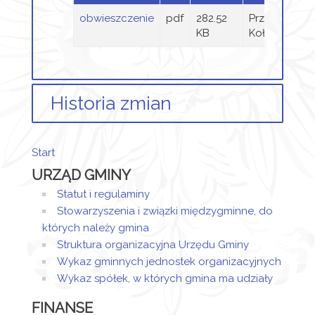
obwieszczenie
pdf
282.52
Przemysław
KB
Kołodziej
Historia zmian
Opis zmian
Data
Osoba
Po
Start
Artykuł został
URZĄD GMINY
utworzony.
wtorek,
Przemysław
24
Kołodziej
Statut i regulaminy
Dodane
kwiecień
Stowarzyszenia i związki międzygminne, do
załączniki
2018
których należy gmina
07:17
Struktura organizacyjna Urzędu Gminy
obwieszczenie
Wykaz gminnych jednostek organizacyjnych
Wykaz spółek, w których gmina ma udziały
FINANSE