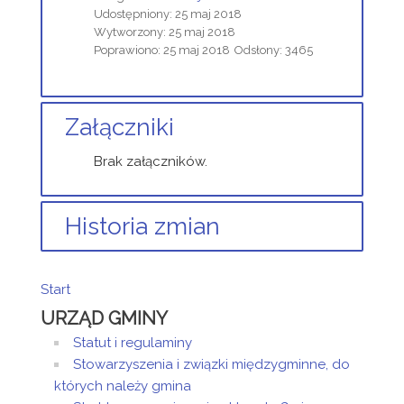
Udostępniony: 25 maj 2018
Wytworzony: 25 maj 2018
Poprawiono: 25 maj 2018
Odsłony: 3465
Załączniki
Brak załączników.
Historia zmian
Opis zmian
Data
Osoba
Porów
Start
Artykuł
URZĄD GMINY
został
piątek,
Administrator
utworzony.
25 maj
Strony
Statut i regulaminy
2018
Stowarzyszenia i związki międzygminne, do
12:25
których należy gmina