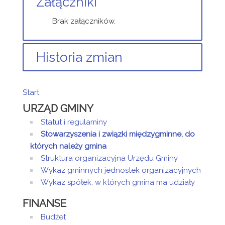
Załączniki
Brak załączników.
Historia zmian
Opis zmian
Data
Osoba
Por
Start
Artykuł
URZĄD GMINY
został
poniedziałek,
utworzony.
16 maj 2016
Statut i regulaminy
00:52
Stowarzyszenia i związki międzygminne, do
których należy gmina
Artykuł
wtorek, 10
Struktura organizacyjna Urzędu Gminy
został
wrzesień
Sandra
Wykaz gminnych jednostek organizacyjnych
zmieniony.
2019 14:24
Sztor
Wykaz spółek, w których gmina ma udziały
Artykuł
czwartek,
został
03
Sandra
FINANSE
zmieniony.
październik
Sztor
Budżet
2019 13:43