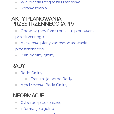
Wieloletnia Prognoza Finansowa
Sprawozdania
Artykuł
został
poniedziałek,
Sandra
AKTY PLANOWANIA
zmieniony.
04 listopad
Sztor
PRZESTRZENNEGO (APP)
2019 11:50
Obowiązujący formularz aktu planowania
Artykuł
przestrzennego
został
poniedziałek,
Sandra
Miejscowe plany zagospodarowania
zmieniony.
04 listopad
Sztor
przestrzennego
2019 11:59
Plan ogólny gminy
Artykuł
został
poniedziałek,
Sandra
RADY
zmieniony.
13 maj 2024
Sztor
Rada Gminy
11:31
Transmisja obrad Rady
Młodzieżowa Rada Gminy
Artykuł
został
poniedziałek,
Sandra
INFORMACJE
zmieniony.
13 maj 2024
Sztor
11:31
Cyberbezpieczeństwo
Informacje ogólne
Artykuł