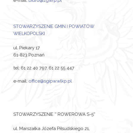
e-mail:
biuro@zgwrp.pl
STOWARZYSZENIE GMIN I POWIATÓW
WIELKOPOLSKI
ul. Piekary 17
61-823 Poznań
tel: 61 22 40 797, 61 22 55 447
e-mail:
office@sgipw.wlkp.pl
STOWARZYSZENIE '' ROWEROWA S-5''
ul. Marszałka Józefa Piłsudskiego 21,