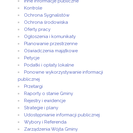
Inne informacje publiczne
został
poniedziałek,
Sandra
Kontrole
zmieniony.
13 maj 2024
Sztor
Ochrona Sygnalistów
11:38
Ochrona środowiska
Artykuł
piątek, 22
Oferty pracy
został
maj 2026
Łukasz
Ogłoszenia i komunikaty
zmieniony.
12:48
Woźniak
Planowanie przestrzenne
Artykuł
piątek, 22
Oświadczenia majątkowe
został
maj 2026
Łukasz
Petycje
zmieniony.
12:48
Woźniak
Podatki i opłaty lokalne
Ponowne wykorzystywanie informacji
Artykuł
publicznej
został
poniedziałek,
Łukasz
Przetargi
zmieniony.
08 czerwiec
Woźniak
2026 12:53
Raporty o stanie Gminy
Rejestry i ewidencje
Strategie i plany
Udostępnianie informacji publicznej
Wybory i Referenda
Zarządzenia Wójta Gminy