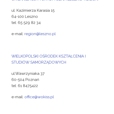
ul. Kazimierza Karasia 15
64-100 Leszno
tel: 65 529 82 34
e-mail:
region@leszno.pl
WIELKOPOLSKI OŚRODEK KSZTAŁCENIA I
STUDIÓW SAMORZĄDOWYCH
ul.Wawrzyniaka 37
60-504 Poznań
tel: 61 8475422
e-mail:
office@wokiss.pl