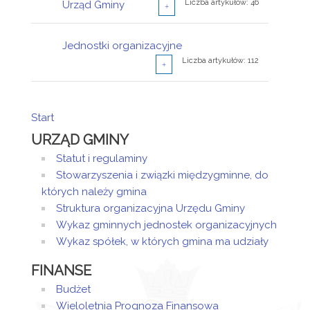
Liczba artykułów: 46
Urząd Gminy
Jednostki organizacyjne
Ogłoszenia o naborze
Liczba artykułów: 112
Liczba artykułów: 25
Liczba artykułów: 21
Wyniki naborów
Ogłoszenia o naborze
Start
Liczba artykułów: 70
URZĄD GMINY
Liczba artykułów: 42
Wyniki naborów
Statut i regulaminy
Stowarzyszenia i związki międzygminne, do
których należy gmina
Struktura organizacyjna Urzędu Gminy
Wykaz gminnych jednostek organizacyjnych
Wykaz spółek, w których gmina ma udziały
FINANSE
Budżet
Wieloletnia Prognoza Finansowa