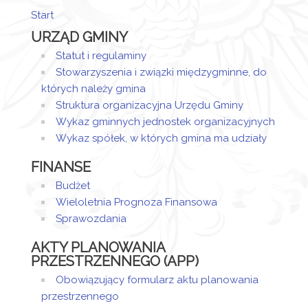
Start
Artykuł
URZĄD GMINY
został
poniedziałek,
Sandra
utworzony.
19 luty 2024
Sztor
Statut i regulaminy
10:19
Stowarzyszenia i związki międzygminne, do
których należy gmina
Struktura organizacyjna Urzędu Gminy
Wykaz gminnych jednostek organizacyjnych
Wykaz spółek, w których gmina ma udziały
FINANSE
Budżet
Wieloletnia Prognoza Finansowa
Sprawozdania
AKTY PLANOWANIA
PRZESTRZENNEGO (APP)
Obowiązujący formularz aktu planowania
przestrzennego