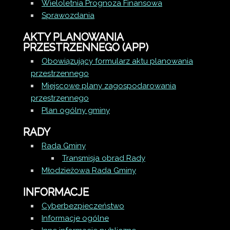
Wieloletnia Prognoza Finansowa
Sprawozdania
AKTY PLANOWANIA
PRZESTRZENNEGO (APP)
Obowiązujący formularz aktu planowania
przestrzennego
Miejscowe plany zagospodarowania
przestrzennego
Plan ogólny gminy
RADY
Rada Gminy
Transmisja obrad Rady
Młodzieżowa Rada Gminy
INFORMACJE
Cyberbezpieczeństwo
Informacje ogólne