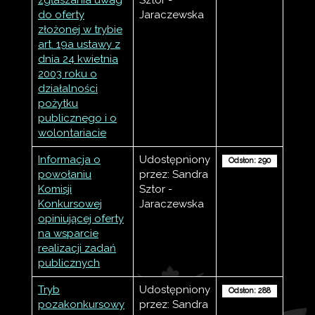
zgłaszania uwag
Sztor -
do oferty
Jaraczewska
złożonej w trybie
art. 19a ustawy z
dnia 24 kwietnia
2003 roku o
działalności
pożytku
publicznego i o
wolontariacie
Informacja o
Udostępniony
Odsłon: 290
powołaniu
przez: Sandra
Komisji
Sztor -
Konkursowej
Jaraczewska
opiniującej oferty
na wsparcie
realizacji zadań
publicznych
Tryb
Udostępniony
Odsłon: 288
pozakonkursowy
przez: Sandra