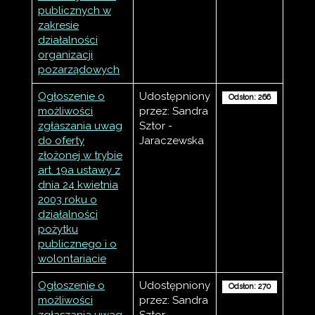
publicznych w
zakresie
działalności
organizacji
pozarządowych
Ogłoszenie o
Udostępniony
Odsłon: 266
możliwości
przez: Sandra
zgłaszania uwag
Sztor -
do oferty
Jaraczewska
złożonej w trybie
art. 19a ustawy z
dnia 24 kwietnia
2003 roku o
działalności
pożytku
publicznego i o
wolontariacie
Ogłoszenie o
Udostępniony
Odsłon: 270
możliwości
przez: Sandra