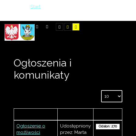
Jesteś tutaj:
Start
>
Informacje
>
Ogłoszenia i komunikaty
SZUKAJ
Ogłoszenia i
komunikaty
Tytuł
Autor
Odsłony
Ogłoszenie o
Udostępniony
Odsłon: 270
możliwości
przez: Marta