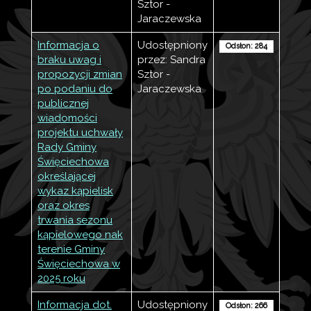
Sztor -
Jaraczewska
Informacja o
Udostępniony
Odsłon: 284
braku uwag i
przez: Sandra
propozycji zmian
Sztor -
po podaniu do
Jaraczewska
publicznej
wiadomości
projektu uchwały
Rady Gminy
Święciechowa
określającej
wykaz kąpielisk
oraz okres
trwania sezonu
kąpielowego nak
terenie Gminy
Święciechowa w
2025 roku
Informacja dot.
Udostępniony
Odsłon: 266