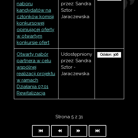
naboru
przez: Sandra
kandydatów na
Sztor -
członków komisji
Jaraczewska
konkursowej
opiniującej oferty
w otwartym
konkursie ofert
Otwarty nabór
Udostępniony
Odsłon: 306
partnera w celu
przez: Sandra
wspólnej
Sztor -
realizacji projektu
Jaraczewska
w ramach
Działania 07.01
Rewitalizacja
Strona 5 z 31