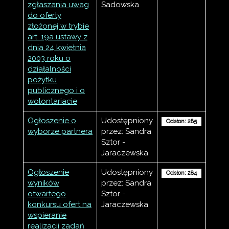
zgłaszania uwag
Sadowska
do oferty
złożonej w trybie
art. 19a ustawy z
dnia 24 kwietnia
2003 roku o
działalności
pożytku
publicznego i o
wolontariacie
Ogłoszenie o
Udostępniony
Odsłon: 285
wyborze partnera
przez: Sandra
Sztor -
Jaraczewska
Ogłoszenie
Udostępniony
Odsłon: 284
wyników
przez: Sandra
otwartego
Sztor -
konkursu ofert na
Jaraczewska
wspieranie
realizacji zadań