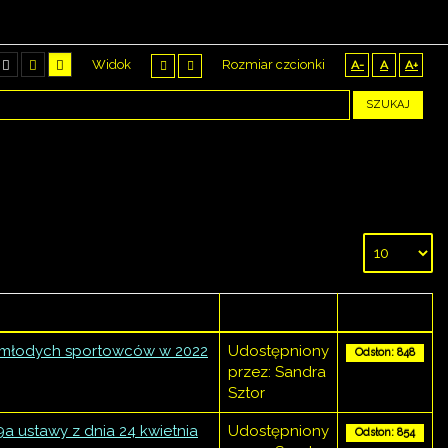
Widok
Rozmiar czcionki
A-
A
A+
SZUKAJ
Autor
Odsłony
 młodych sportowców w 2022
Udostępniony
Odsłon: 848
przez: Sandra
Sztor
9a ustawy z dnia 24 kwietnia
Udostępniony
Odsłon: 854