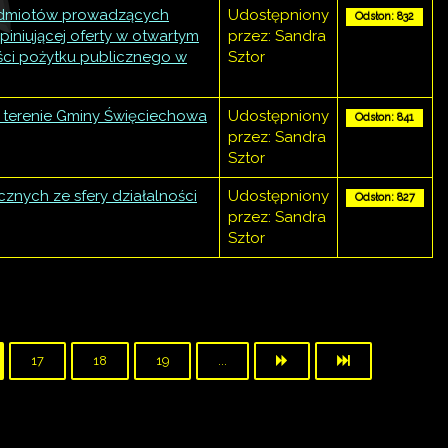
podmiotów prowadzących
Udostępniony
Odsłon: 832
iniującej oferty w otwartym
przez: Sandra
ości pożytku publicznego w
Sztor
a terenie Gminy Święciechowa
Udostępniony
Odsłon: 841
przez: Sandra
Sztor
cznych ze sfery działalności
Udostępniony
Odsłon: 827
przez: Sandra
Sztor
17
18
19
...