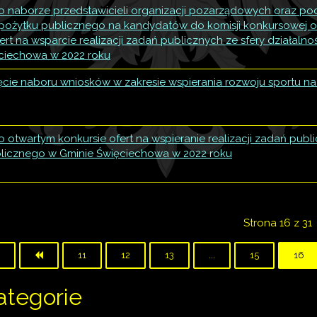
o naborze przedstawicieli organizacji pozarządowych oraz 
 pożytku publicznego na kandydatów do komisji konkursowej op
ert na wsparcie realizacji zadań publicznych ze sfery działaln
ciechowa w 2022 roku
ęcie naboru wniosków w zakresie wspierania rozwoju sportu n
 otwartym konkursie ofert na wspieranie realizacji zadań publi
licznego w Gminie Święciechowa w 2022 roku
Strona 16 z 31
11
12
13
...
15
16
ategorie