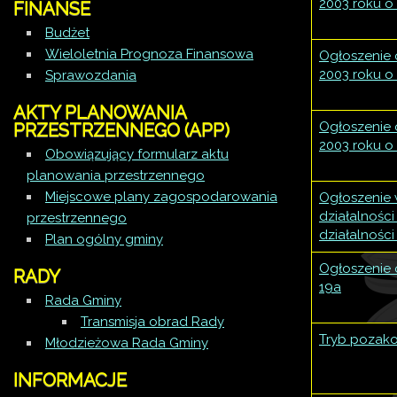
2003 roku o 
FINANSE
Budżet
Wieloletnia Prognoza Finansowa
Ogłoszenie o
2003 roku o 
Sprawozdania
AKTY PLANOWANIA
Ogłoszenie o
PRZESTRZENNEGO (APP)
2003 roku o 
Obowiązujący formularz aktu
planowania przestrzennego
Miejscowe plany zagospodarowania
Ogłoszenie 
działalnośc
przestrzennego
działalności
Plan ogólny gminy
Ogłoszenie o
RADY
19a
Rada Gminy
Transmisja obrad Rady
Tryb pozako
Młodzieżowa Rada Gminy
INFORMACJE