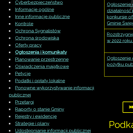
Cyberbezpieczeństwo
Ogłoszenie 
Informacje ogólne
działalność
Inne informacje publiczne
konkursie of
Gminie Świę
Kontrole
Ochrona Sygnalistów
Rozstrzygni
Ochrona środowiska
w 2022 roku.
Oferty pracy
Ogłoszenia i komunikaty
Ogłoszenie o
Planowanie przestrzenne
pożytku pub
Oświadczenia majątkowe
Petycje
Podatki i opłaty lokalne
Ponowne wykorzystywanie informacji
publicznej
Przetargi
Raporty o stanie Gminy
Rejestry i ewidencje
Podk
Strategie i plany
Udostępnianie informacji publicznej