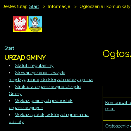
Jesteś tutaj:
Start
>
Informacje
>
Ogłoszenia i komunikaty
Start
Ogłos
URZĄD GMINY
Statut i regulaminy
Stowarzyszenia i związki
międzygminne, do których należy gmina
Struktura organizacyjna Urzędu
Gminy
Wykaz gminnych jednostek
Komunikat o
organizacyjnych
roku
Wykaz spółek, w których gmina ma
udziały
Ogłoszenie o