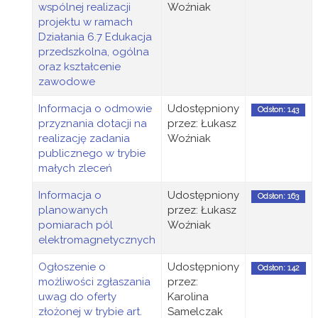
wspólnej realizacji
Woźniak
projektu w ramach
Działania 6.7 Edukacja
przedszkolna, ogólna
oraz kształcenie
zawodowe
Informacja o odmowie
Udostępniony
Odsłon: 143
przyznania dotacji na
przez: Łukasz
realizację zadania
Woźniak
publicznego w trybie
małych zleceń
Informacja o
Udostępniony
Odsłon: 163
planowanych
przez: Łukasz
pomiarach pól
Woźniak
elektromagnetycznych
Ogłoszenie o
Udostępniony
Odsłon: 142
możliwości zgłaszania
przez:
uwag do oferty
Karolina
złożonej w trybie art.
Samelczak