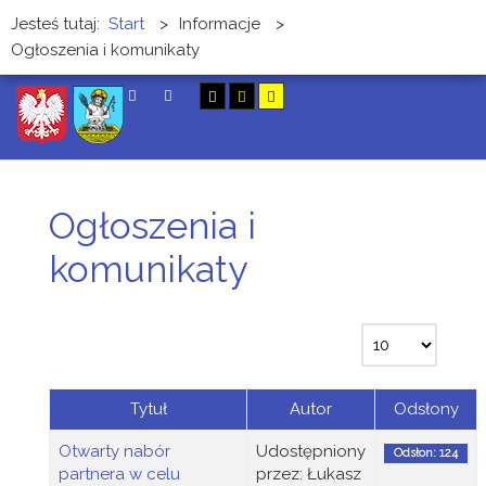
Jesteś tutaj:
Start
>
Informacje
>
Ogłoszenia i komunikaty
SZUKAJ
Ogłoszenia i
komunikaty
Tytuł
Autor
Odsłony
Otwarty nabór
Udostępniony
Odsłon: 124
partnera w celu
przez: Łukasz