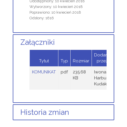
Udostępniony: 10 kwiecień 2018
Wytworzony: 10 kwiecień 2018
Poprawiono: 10 kwiecień 2018
Odsłony: 1616
Załączniki
Dodany
Tytuł
Typ
Rozmiar
przez
KOMUNIKAT
pdf
235.68
Iwona
KB
Harbuz-
Kudak
Historia zmian
Opis zmian
Data
Osoba
Porówna