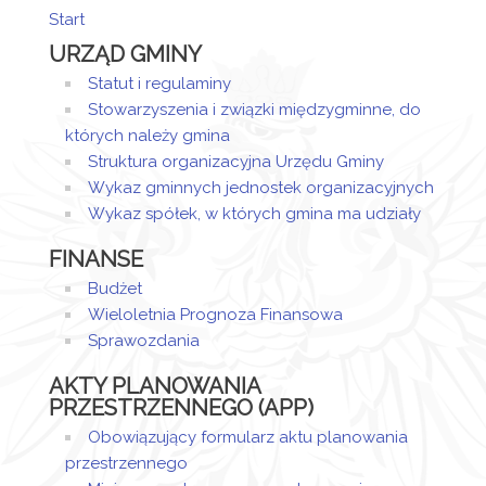
Start
Artykuł został
Iwona
URZĄD GMINY
utworzony.
wtorek,
Harbuz-
10
Kudak
Statut i regulaminy
Dodane
kwiecień
Stowarzyszenia i związki międzygminne, do
załączniki
2018
których należy gmina
07:35
Struktura organizacyjna Urzędu Gminy
KOMUNIKAT
Wykaz gminnych jednostek organizacyjnych
Wykaz spółek, w których gmina ma udziały
FINANSE
Budżet
Wieloletnia Prognoza Finansowa
Sprawozdania
AKTY PLANOWANIA
PRZESTRZENNEGO (APP)
Obowiązujący formularz aktu planowania
przestrzennego