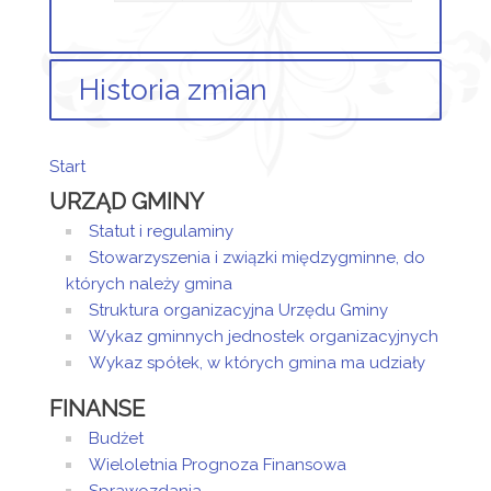
Historia zmian
Opis zmian
Data
Osoba
Porówna
Start
Artykuł
URZĄD GMINY
został
czwartek,
Sandra
utworzony.
29
Sztor
Statut i regulaminy
listopad
Stowarzyszenia i związki międzygminne, do
Dodane
2018
których należy gmina
załączniki
07:30
Struktura organizacyjna Urzędu Gminy
Oferta
Wykaz gminnych jednostek organizacyjnych
Artykuł
Wykaz spółek, w których gmina ma udziały
został
czwartek,
Sandra
FINANSE
zmieniony.
29
Sztor
listopad
Budżet
2018
Wieloletnia Prognoza Finansowa
07:34