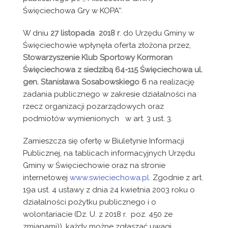
Święciechowa Gry w KOPA''.
W dniu
27 listopada 2018 r
. do Urzędu Gminy w
Święciechowie wpłynęła oferta złożona przez,
Stowarzyszenie Klub Sportowy Kormoran
Święciechowa z siedzibą 64-115 Święciechowa ul.
gen. Stanisława Sosabowskiego 6
na realizację
zadania publicznego w zakresie działalności na
rzecz organizacji pozarządowych oraz
podmiotów wymienionych w art. 3 ust. 3.
Zamieszcza się ofertę w Biuletynie Informacji
Publicznej, na tablicach informacyjnych Urzędu
Gminy w Święciechowie oraz na stronie
internetowej
www.swieciechowa.pl
. Zgodnie z art.
19a ust. 4 ustawy z dnia 24 kwietnia 2003 roku o
działalności pożytku publicznego i o
wolontariacie (Dz. U. z 2018 r. poz. 450 ze
zmianami)), każdy możne zgłaszać uwagi