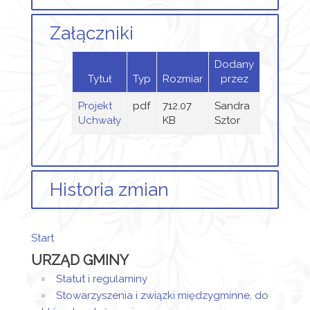
Załączniki
Dodany
Tytuł
Typ
Rozmiar
przez
Projekt
pdf
712.07
Sandra
Uchwały
KB
Sztor
Historia zmian
Opis zmian
Data
Osoba
Porównaj
Start
Artykuł
środa,
URZĄD GMINY
został
04
Sandra
utworzony.
listopad
Sztor
Statut i regulaminy
2020
Stowarzyszenia i związki międzygminne, do
Dodane
11:29