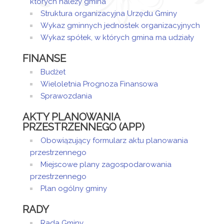
których należy gmina
załączniki
Struktura organizacyjna Urzędu Gminy
Wykaz gminnych jednostek organizacyjnych
Projekt
Wykaz spółek, w których gmina ma udziały
Uchwały
FINANSE
Artykuł
środa,
został
04
Sandra
Budżet
zmieniony.
listopad
Sztor
Wieloletnia Prognoza Finansowa
2020
Sprawozdania
11:30
AKTY PLANOWANIA
PRZESTRZENNEGO (APP)
Obowiązujący formularz aktu planowania
przestrzennego
Miejscowe plany zagospodarowania
przestrzennego
Plan ogólny gminy
RADY
Rada Gminy