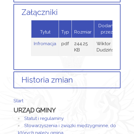
Załączniki
Dodany
Tytuł
Typ
Rozmiar
przez
Infromacja
pdf
244.25
Wiktor
KB
Dudziński
Historia zmian
Opis zmian
Data
Osoba
Porównaj
Start
Artykuł
Wiktor
URZĄD GMINY
został
wtorek,
Dudziński
utworzony.
10 luty
Statut i regulaminy
2026
Stowarzyszenia i związki międzygminne, do
Dodane
14:47
których należy gmina
załączniki