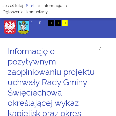
Jesteś tutaj:
Start
>
Informacje
>
Ogłoszenia i komunikaty
SZUKAJ
Informację o
-/+
pozytywnym
zaopiniowaniu projektu
uchwały Rady Gminy
Święciechowa
określającej wykaz
kąpielisk oraz okres