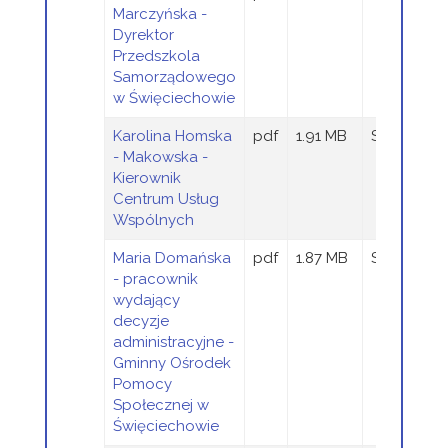
Marczyńska -
Dyrektor
Przedszkola
Samorządowego
w Święciechowie
Karolina Homska
pdf
1.91 MB
Sandra Szt
- Makowska -
Kierownik
Centrum Usług
Wspólnych
Maria Domańska
pdf
1.87 MB
Sandra Szt
- pracownik
wydający
decyzje
administracyjne -
Gminny Ośrodek
Pomocy
Społecznej w
Święciechowie