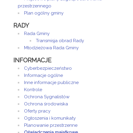
Gorwa - Radny
przestrzennego
Rady Gminy
Plan ogólny gminy
Jerzy
Kołodziej -
RADY
Radny Rady
Rada Gminy
Gminy
Transmisja obrad Rady
Edyta
Młodzieżowa Rada Gminy
Borowczak -
Radna Rady
INFORMACJE
Gminy
Patryk
Cyberbezpieczeństwo
Tomczak - Z-ca
Informacje ogólne
Wójta Gminy,
Inne informacje publiczne
Sekretarz
Kontrole
Łukasz Ślaga
Ochrona Sygnalistów
- Skarbnik Gminy
Ochrona środowiska
Święciechowa
Oferty pracy
Maria
Domańska -
Ogłoszenia i komunikaty
pracownik
Planowanie przestrzenne
wydający
Oświadczenia majątkowe