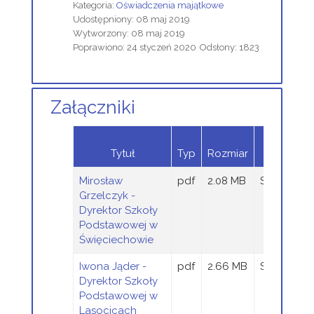
Kategoria:
Oświadczenia majątkowe
Udostępniony: 08 maj 2019
Wytworzony: 08 maj 2019
Poprawiono: 24 styczeń 2020
Odsłony: 1823
Załączniki
Dodany
Tytuł
Typ
Rozmiar
przez
Mirosław
pdf
2.08 MB
Sandra Szt
Grzelczyk -
Dyrektor Szkoły
Podstawowej w
Święciechowie
Iwona Jąder -
pdf
2.66 MB
Sandra Szt
Dyrektor Szkoły
Podstawowej w
Lasocicach