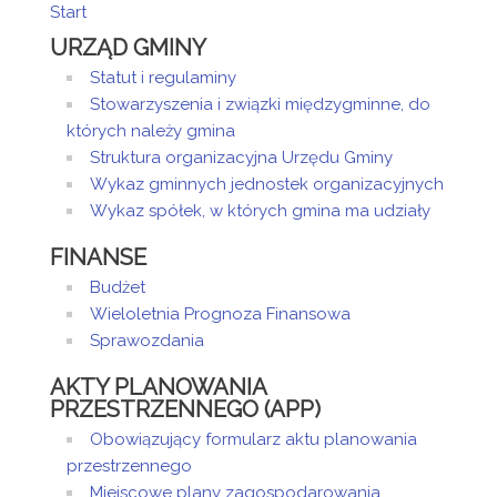
Start
Artykuł został
środa,
Sandra
URZĄD GMINY
utworzony.
08 maj
Sztor
2019
Statut i regulaminy
Dodane
10:17
Stowarzyszenia i związki międzygminne, do
załączniki
których należy gmina
Dariusz
Struktura organizacyjna Urzędu Gminy
Matuszewski -
Wykaz gminnych jednostek organizacyjnych
Radny Rady
Wykaz spółek, w których gmina ma udziały
Gminy
Mikołaj
FINANSE
Kostaniak -
Radny Rady
Budżet
Gminy
Wieloletnia Prognoza Finansowa
Krzysztof
Sprawozdania
Kołacki - Radny
Rady Gminy
AKTY PLANOWANIA
Anna
PRZESTRZENNEGO (APP)
Wasilewska -
Obowiązujący formularz aktu planowania
Radna Rady
przestrzennego
Gminy
Miejscowe plany zagospodarowania
Tomasz