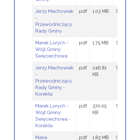
Jerzy Machowiak
pdf
1.03 MB
Sandra Szt
-
Przewodniczący
Rady Gminy
Marek Lorych -
pdf
1.75 MB
Sandra Szt
Wójt Gminy
Święciechowa
Jerzy Machowiak
pdf
246.81
Sandra Szt
-
KB
Przewodniczący
Rady Gminy -
Korekta
Marek Lorych -
pdf
370.05
Sandra Szt
Wójt Gminy
KB
Święciechowa -
Korekta
Maria
pdf
1.83 MB
Sandra Szt