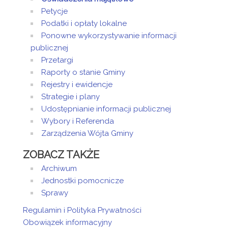
decyzje
Petycje
administracyjne -
Podatki i opłaty lokalne
Gminny Ośrodek
Ponowne wykorzystywanie informacji
Pomocy
publicznej
Społecznej w
Święciechowie
Przetargi
Karolina
Raporty o stanie Gminy
Homska -
Rejestry i ewidencje
Makowska -
Strategie i plany
Kierownik
Udostępnianie informacji publicznej
Centrum Usług
Wybory i Referenda
Wspólnych
Zarządzenia Wójta Gminy
Maria
Marczyńska -
ZOBACZ TAKŻE
Dyrektor
Przedszkola
Archiwum
Samorządowego
Jednostki pomocnicze
w Święciechowie
Sprawy
Wioletta
Spychała -
Regulamin i Polityka Prywatności
Dyrektor Szkoły
Obowiązek informacyjny