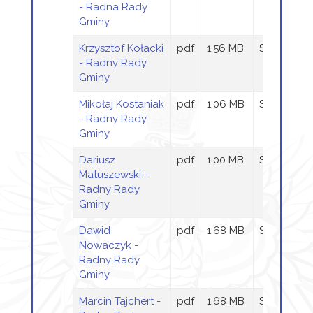
- Radna Rady
Gminy
Krzysztof Kołacki
pdf
1.56 MB
Sandra Szt
- Radny Rady
Gminy
Mikołaj Kostaniak
pdf
1.06 MB
Sandra Szt
- Radny Rady
Gminy
Dariusz
pdf
1.00 MB
Sandra Szt
Matuszewski -
Radny Rady
Gminy
Dawid
pdf
1.68 MB
Sandra Szt
Nowaczyk -
Radny Rady
Gminy
Marcin Tajchert -
pdf
1.68 MB
Sandra Szt