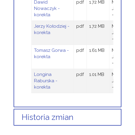
Dawid
pdf
1.72 MB
Magdalen
Nowaczyk -
Jaraczews
korekta
- Wieczor
Jerzy Kołodziej -
pdf
1.72 MB
Magdalen
korekta
Jaraczews
- Wieczor
Tomasz Gorwa -
pdf
1.61 MB
Magdalen
korekta
Jaraczews
- Wieczor
Longina
pdf
1.01 MB
Magdalen
Raburska -
Jaraczews
korekta
- Wieczor
Historia zmian
Opis zmian
Data
Osoba