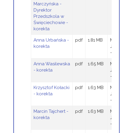
Marczyńska -
Dyrektor
Przedszkola w
Święciechowie -
korekta
Anna Urbańska -
pdf
1.81 MB
Magdalen
korekta
Jaraczews
- Wieczor
Anna Wasilewska
pdf
1.65 MB
Magdalen
- korekta
Jaraczews
- Wieczor
Krzysztof Kołacki
pdf
1.63 MB
Magdalen
- korekta
Jaraczews
- Wieczor
Marcin Tajchert -
pdf
1.63 MB
Magdalen
korekta
Jaraczews
- Wieczor