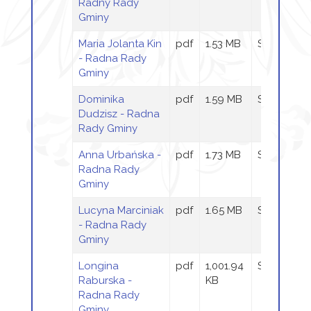
Radny Rady
Gminy
Maria Jolanta Kin
pdf
1.53 MB
Sandra Szt
- Radna Rady
Gminy
Dominika
pdf
1.59 MB
Sandra Szt
Dudzisz - Radna
Rady Gminy
Anna Urbańska -
pdf
1.73 MB
Sandra Szt
Radna Rady
Gminy
Lucyna Marciniak
pdf
1.65 MB
Sandra Szt
- Radna Rady
Gminy
Longina
pdf
1,001.94
Sandra Szt
Raburska -
KB
Radna Rady
Gminy