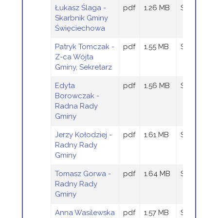
Łukasz Ślaga -
pdf
1.26 MB
Sandra Szt
Skarbnik Gminy
Święciechowa
Patryk Tomczak -
pdf
1.55 MB
Sandra Szt
Z-ca Wójta
Gminy, Sekretarz
Edyta
pdf
1.56 MB
Sandra Szt
Borowczak -
Radna Rady
Gminy
Jerzy Kołodziej -
pdf
1.61 MB
Sandra Szt
Radny Rady
Gminy
Tomasz Gorwa -
pdf
1.64 MB
Sandra Szt
Radny Rady
Gminy
Anna Wasilewska
pdf
1.57 MB
Sandra Szt