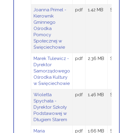
Joanna Primel -
pdf
1.42 MB
Sandra Szt
Kierownik
Gminnego
Ośrodka
Pomocy
Społecznej w
Święciechowie
Marek Tulewicz -
pdf
2.36 MB
Sandra Szt
Dyrektor
Samorządowego
Ośrodka Kultury
w Święciechowie
Wioletta
pdf
1.46 MB
Sandra Szt
Spychała -
Dyrektor Szkoły
Podstawowej w
Długiem Starem
Maria
pdf
1.66 MB
Sandra Szt