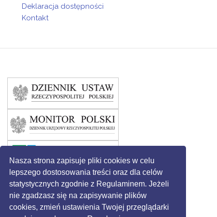
Podstawowej w
Deklaracja dostępności
Długiem Starem
Kontakt
Marek
Tulewicz -
Dyrektor
Samorządowego
Ośrodka Kultury
w Święciechowie
Joanna Primel
- Kierownik
Gminnego
Ośrodka
Pomocy
Społecznej w
Święciechowie
Iwona Jąder -
Nasza strona zapisuje pliki cookies w celu
Dyrektor Szkoły
lepszego dostosowania treści oraz dla celów
Podstawowej w
statystycznych zgodnie z Regulaminem. Jeżeli
Lasocicach
Mirosław
nie zgadzasz się na zapisywanie plików
Grzelczyk -
cookies, zmień ustawienia Twojej przeglądarki
Dyrektor Szkoły