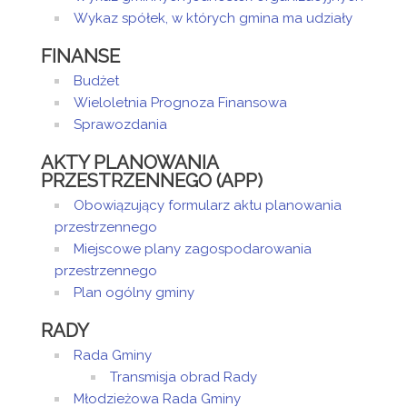
Gminnego
Wykaz spółek, w których gmina ma udziały
Ośrodka
Pomocy
FINANSE
Społecznej w
Święciechowie
Budżet
Marek
Wieloletnia Prognoza Finansowa
Tulewicz -
Sprawozdania
Dyrektor
Samorządowego
AKTY PLANOWANIA
Ośrodka Kultury
PRZESTRZENNEGO (APP)
w Święciechowie
Obowiązujący formularz aktu planowania
Iwona Jąder -
przestrzennego
Dyrektor Szkoły
Miejscowe plany zagospodarowania
Podstawowej w
Lasocicach
przestrzennego
Joanna Primel
Plan ogólny gminy
- Kierownik
Gminnego
RADY
Ośrodka
Rada Gminy
Pomocy
Transmisja obrad Rady
Społecznej w
Młodzieżowa Rada Gminy
Święciechowie