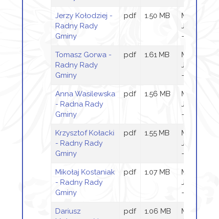
Jerzy Kołodziej -
pdf
1.50 MB
Magdalen
Radny Rady
Jaraczews
Gminy
- Wieczor
Tomasz Gorwa -
pdf
1.61 MB
Magdalen
Radny Rady
Jaraczews
Gminy
- Wieczor
Anna Wasilewska
pdf
1.56 MB
Magdalen
- Radna Rady
Jaraczews
Gminy
- Wieczor
Krzysztof Kołacki
pdf
1.55 MB
Magdalen
- Radny Rady
Jaraczews
Gminy
- Wieczor
Mikołaj Kostaniak
pdf
1.07 MB
Magdalen
- Radny Rady
Jaraczews
Gminy
- Wieczor
Dariusz
pdf
1.06 MB
Magdalen