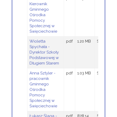
Kierownik
Gminnego
Ośrodka
Pomocy
Społecznej w
Święciechowie
Wioletta
pdf
1.20 MB
Sandra Szt
Spychała -
Dyrektor Szkoły
Podstawowej w
Długiem Starem
Anna Sztyler -
pdf
1.03 MB
Sandra Szt
pracownik
Gminnego
Ośrodka
Pomocy
Społecznej w
Święciechowie
Łukasz Ślaga -
pdf
878.14
Sandra Szt