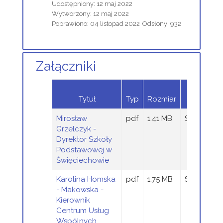
Udostępniony: 12 maj 2022
Wytworzony: 12 maj 2022
Poprawiono: 04 listopad 2022
Odsłony: 932
Załączniki
Dodany
Tytuł
Typ
Rozmiar
przez
Mirosław
pdf
1.41 MB
Sandra Szt
Grzelczyk -
Dyrektor Szkoły
Podstawowej w
Święciechowie
Karolina Homska
pdf
1.75 MB
Sandra Szt
- Makowska -
Kierownik
Centrum Usług
Wspólnych