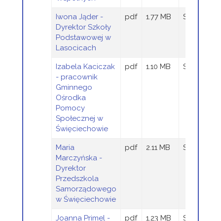
Iwona Jąder -
pdf
1.77 MB
Sandra Szt
Dyrektor Szkoły
Podstawowej w
Lasocicach
Izabela Kaciczak
pdf
1.10 MB
Sandra Szt
- pracownik
Gminnego
Ośrodka
Pomocy
Społecznej w
Święciechowie
Maria
pdf
2.11 MB
Sandra Szt
Marczyńska -
Dyrektor
Przedszkola
Samorządowego
w Święciechowie
Joanna Primel -
pdf
1.23 MB
Sandra Szt