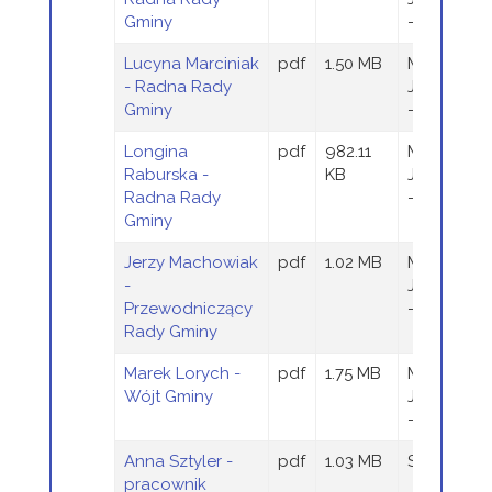
Gminy
- Wieczor
Lucyna Marciniak
pdf
1.50 MB
Magdalen
- Radna Rady
Jaraczews
Gminy
- Wieczor
Longina
pdf
982.11
Magdalen
Raburska -
KB
Jaraczews
Radna Rady
- Wieczor
Gminy
Jerzy Machowiak
pdf
1.02 MB
Magdalen
-
Jaraczews
Przewodniczący
- Wieczor
Rady Gminy
Marek Lorych -
pdf
1.75 MB
Magdalen
Wójt Gminy
Jaraczews
- Wieczor
Anna Sztyler -
pdf
1.03 MB
Sandra Szt
pracownik