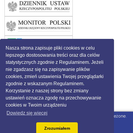
zmieniony.
poniedziałek,
Magdale
16 maj 2022
Jaraczew
Dodane
15:48
- Wieczo
załączniki
Maria Jolanta
Kin - Radna Rady
Gminy
Nasza strona zapisuje pliki cookies w celu
Krzysztof
Kołacki - Radny
lepszego dostosowania treści oraz dla celów
Rady Gminy
statystycznych zgodnie z Regulaminem. Jeżeli
Longina
nie zgadzasz się na zapisywanie plików
Raburska -
cookies, zmień ustawienia Twojej przeglądarki
Radna Rady
zgodnie z wskazanym Regulaminem.
Gminy
Korzystanie z naszej strony bez zmiany
Marcin
ustawień oznacza zgodę na przechowywanie
Tajchert - Radny
Rady Gminy
cookies w Twoim urządzeniu
Anna
Dowiedz się wiecej
© 2016 - Gmina Święciechowa. Wszystkie prawa zastrzeżone.
Wasilewska -
Radna Rady
Strona dla Urzędu
wdrożone przez Grikon.eu |
Zrozumiałem
Gminy
dostepny.joomla.pl