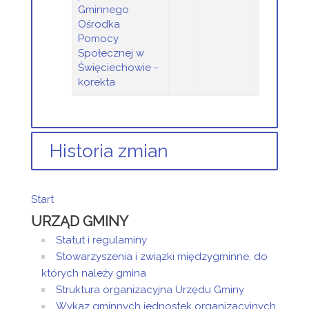
Gminnego
Ośrodka
Pomocy
Społecznej w
Święciechowie -
korekta
Historia zmian
Opis zmian
Data
Osob
Start
Artykuł został
czwartek,
Sandra
URZĄD GMINY
utworzony.
12 maj 2022
Sztor
12:53
Statut i regulaminy
Dodane
Stowarzyszenia i związki międzygminne, do
załączniki
których należy gmina
Anna Sztyler -
Struktura organizacyjna Urzędu Gminy
pracownik
Wykaz gminnych jednostek organizacyjnych