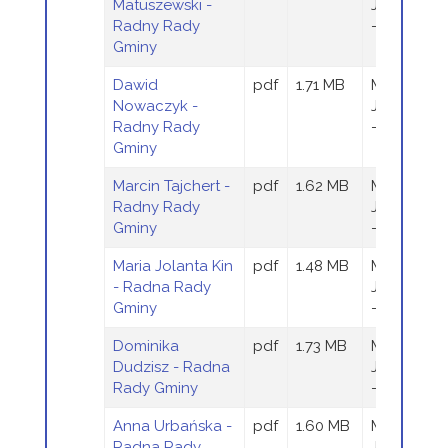
Matuszewski -
Jaraczews
Radny Rady
- Wieczor
Gminy
Dawid
pdf
1.71 MB
Magdalen
Nowaczyk -
Jaraczews
Radny Rady
- Wieczor
Gminy
Marcin Tajchert -
pdf
1.62 MB
Magdalen
Radny Rady
Jaraczews
Gminy
- Wieczor
Maria Jolanta Kin
pdf
1.48 MB
Magdalen
- Radna Rady
Jaraczews
Gminy
- Wieczor
Dominika
pdf
1.73 MB
Magdalen
Dudzisz - Radna
Jaraczews
Rady Gminy
- Wieczor
Anna Urbańska -
pdf
1.60 MB
Magdalen
Radna Rady
Jaraczews