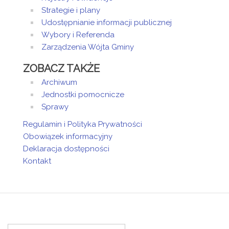
Spychała -
Strategie i plany
Dyrektor Szkoły
Udostępnianie informacji publicznej
Podstawowej w
Wybory i Referenda
Długiem Starem
Zarządzenia Wójta Gminy
Patryk
Tomczak - Z-ca
ZOBACZ TAKŻE
Wójta Gminy,
Sekretarz
Archiwum
Karolina
Jednostki pomocnicze
Homska -
Sprawy
Makowska -
Kierownik
Regulamin i Polityka Prywatności
Centrum Usług
Obowiązek informacyjny
Wspólnych
Deklaracja dostępności
Maria
Kontakt
Marczyńska -
Dyrektor
Przedszkola
Samorządowego
w Święciechowie
Artykuł został