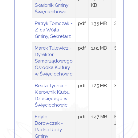
Skarbnik Gminy
KB
Święciechowa
Patryk Tomczak -
pdf
1.35 MB
Sandra Szt
Z-ca Wójta
Gminy, Sekretarz
Marek Tulewicz -
pdf
1.91 MB
Sandra Szt
Dyrektor
Samorządowego
Ośrodka Kultury
w Święciechowie
Beata Tycner -
pdf
1.25 MB
Sandra Szt
Kierownik Klubu
Dziecięcego w
Święciechowie
Edyta
pdf
1.47 MB
Magdalen
Borowczak -
Jaraczews
Radna Rady
- Wieczor
Gminy