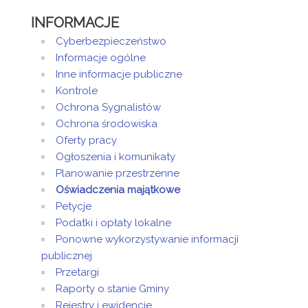
Mirosław
INFORMACJE
Grzelczyk -
Dyrektor Szkoły
Cyberbezpieczeństwo
Podstawowej w
Informacje ogólne
Święciechowie
Inne informacje publiczne
Łukasz Ślaga
Kontrole
- Skarbnik Gminy
Ochrona Sygnalistów
Święciechowa
Ochrona środowiska
Beata Tycner
Oferty pracy
- Kierownik Klubu
Dziecięcego w
Ogłoszenia i komunikaty
Święciechowie
Planowanie przestrzenne
Izabela
Oświadczenia majątkowe
Kaciczak -
Petycje
pracownik
Podatki i opłaty lokalne
Gminnego
Ponowne wykorzystywanie informacji
Ośrodka
publicznej
Pomocy
Społecznej w
Przetargi
Święciechowie
Raporty o stanie Gminy
Wioletta
Rejestry i ewidencje