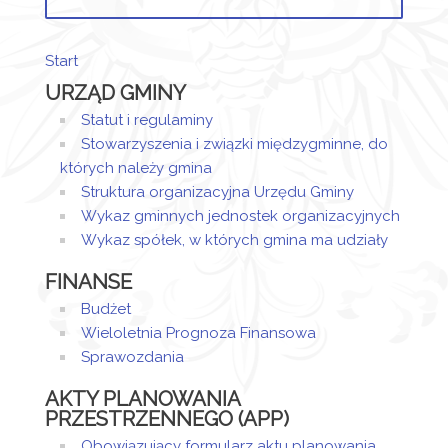
Opis zmian
Data
Osoba
Por
Start
Artykuł został
URZĄD GMINY
utworzony.
piątek,
Przemysław
21 luty
Kołodziej
Statut i regulaminy
Dodane
2020
Stowarzyszenia i związki międzygminne, do
załączniki
11:48
których należy gmina
Struktura organizacyjna Urzędu Gminy
Zawiadomienie
Wykaz gminnych jednostek organizacyjnych
Wykaz spółek, w których gmina ma udziały
FINANSE
Budżet
Wieloletnia Prognoza Finansowa
Sprawozdania
AKTY PLANOWANIA
PRZESTRZENNEGO (APP)
Obowiązujący formularz aktu planowania