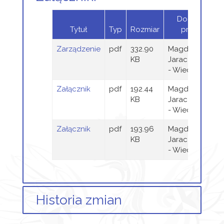
Dodany
Tytuł
Typ
Rozmiar
przez
Zarządzenie
pdf
332.90
Magdalena
KB
Jaraczewska
- Wieczorek
Załącznik
pdf
192.44
Magdalena
KB
Jaraczewska
- Wieczorek
Załącznik
pdf
193.96
Magdalena
KB
Jaraczewska
- Wieczorek
Historia zmian
Opis zmian
Data
Osoba