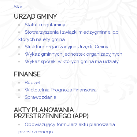
Start
Artykuł został
URZĄD GMINY
utworzony.
poniedziałek,
Magdalena
05 lipiec 2021
Jaraczewska
Statut i regulaminy
Dodane
15:41
- Wieczorek
Stowarzyszenia i związki międzygminne, do
załączniki
których należy gmina
Struktura organizacyjna Urzędu Gminy
Załącznik
Wykaz gminnych jednostek organizacyjnych
Wykaz spółek, w których gmina ma udziały
Załącznik
FINANSE
Zarządzenie
Budżet
Wieloletnia Prognoza Finansowa
Sprawozdania
AKTY PLANOWANIA
PRZESTRZENNEGO (APP)
Obowiązujący formularz aktu planowania
przestrzennego