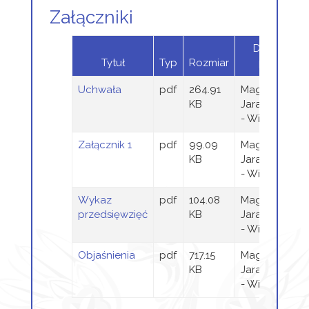
Załączniki
Dodany
Tytuł
Typ
Rozmiar
przez
Uchwała
pdf
264.91
Magdalena
KB
Jaraczewska
- Wieczorek
Załącznik 1
pdf
99.09
Magdalena
KB
Jaraczewska
- Wieczorek
Wykaz
pdf
104.08
Magdalena
przedsięwzięć
KB
Jaraczewska
- Wieczorek
Objaśnienia
pdf
717.15
Magdalena
KB
Jaraczewska
- Wieczorek