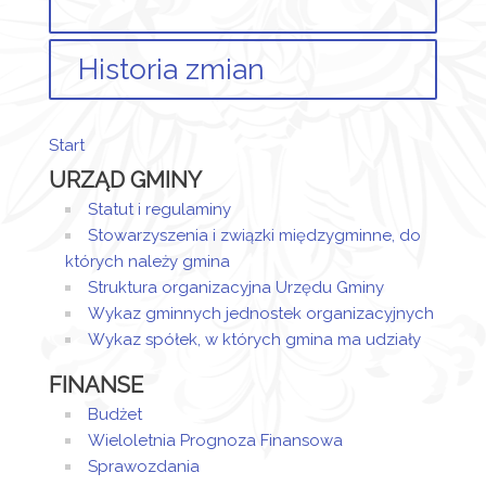
Historia zmian
Opis zmian
Data
Osoba
Start
Artykuł został
wtorek,
URZĄD GMINY
utworzony.
01
Magdalena
październik
Jaraczewska
Statut i regulaminy
Dodane
2019 10:31
- Wieczorek
Stowarzyszenia i związki międzygminne, do
załączniki
których należy gmina
Struktura organizacyjna Urzędu Gminy
Objaśnienia
Wykaz gminnych jednostek organizacyjnych
Uchwała
Wykaz spółek, w których gmina ma udziały
Wykaz
przedsięwzięć
FINANSE
Załącznik 1
Budżet
Wieloletnia Prognoza Finansowa
Sprawozdania