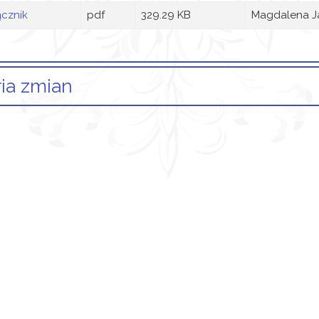
ącznik
pdf
329.29 KB
Magdalena J
ria zmian
Opis zmian
Data
kuł został utworzony.
wtorek, 14 wrzesień 2021 16:57
ane załączniki
Załącznik
Uchwała
Załącznik
Załącznik
Załącznik
Załącznik
Załącznik
Załącznik
Załącznik