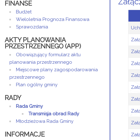
Załąc
FINANSE
Budżet
Wieloletnia Prognoza Finansowa
Sprawozdania
Uch
AKTY PLANOWANIA
Zał
PRZESTRZENNEGO (APP)
Zał
Obowiązujący formularz aktu
planowania przestrzennego
Zał
Miejscowe plany zagospodarowania
Zał
przestrzennego
Plan ogólny gminy
Zał
RADY
Zał
Rada Gminy
Zał
Transmisja obrad Rady
Młodzieżowa Rada Gminy
Zał
INFORMACJE
Zał