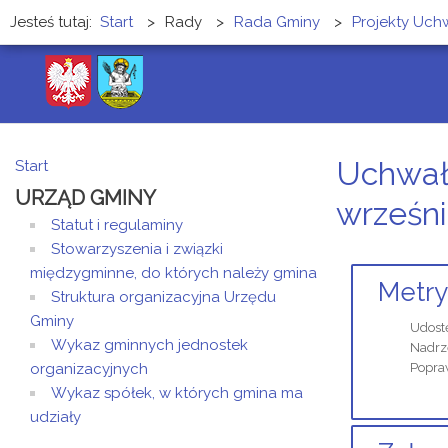
Jesteś tutaj:
Start
>
Rady
>
Rada Gminy
>
Projekty Uch
Uchwał
Start
URZĄD GMINY
wrześni
Statut i regulaminy
Stowarzyszenia i związki
międzygminne, do których należy gmina
Metry
Struktura organizacyjna Urzędu
Gminy
Udost
Wykaz gminnych jednostek
Nadrz
organizacyjnych
Popra
Wykaz spółek, w których gmina ma
udziały