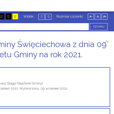
Widok
Rozmiar czcionki
A-
A
A+
SZUKAJ
miny Święciechowa z dnia 09
-/+
etu Gminy na rok 2021.
kasz Ślaga
(Skarbnik Gminy)
rzesień 2021
Wytworzony: 09 wrzesień 2021