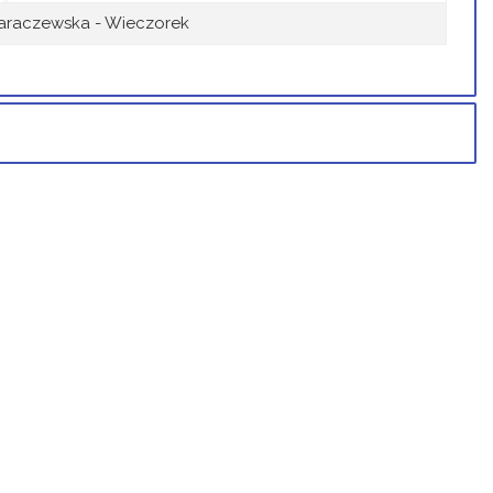
araczewska - Wieczorek
Osoba
Porównaj
Magdalena Jaraczewska - Wieczorek