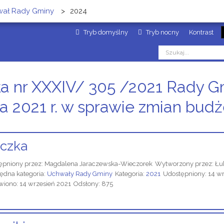
wał Rady Gminy
>
2024
Tryb domyślny
Tryb nocny
Kontrast
a nr XXXIV/ 305 /2021 Rady G
a 2021 r. w sprawie zmian budż
czka
ępniony przez:
Magdalena Jaraczewska-Wieczorek
Wytworzony przez:
Łu
ędna kategoria:
Uchwały Rady Gminy
Kategoria:
2021
Udostępniony: 14 w
wiono: 14 wrzesień 2021
Odsłony: 875