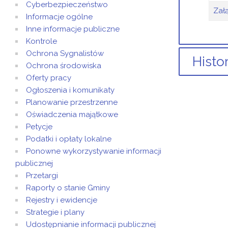
Cyberbezpieczeństwo
Zał
Informacje ogólne
Inne informacje publiczne
Kontrole
Ochrona Sygnalistów
Histo
Ochrona środowiska
Oferty pracy
Ogłoszenia i komunikaty
Planowanie przestrzenne
Arty
Oświadczenia majątkowe
Dod
Petycje
Podatki i opłaty lokalne
Ponowne wykorzystywanie informacji
publicznej
Przetargi
Raporty o stanie Gminy
Rejestry i ewidencje
Strategie i plany
Udostępnianie informacji publicznej