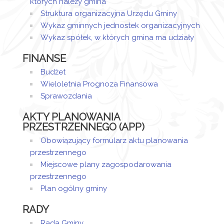
których należy gmina
12:30
Struktura organizacyjna Urzędu Gminy
Wykaz gminnych jednostek organizacyjnych
Wykaz spółek, w których gmina ma udziały
FINANSE
Budżet
Wieloletnia Prognoza Finansowa
Sprawozdania
AKTY PLANOWANIA
PRZESTRZENNEGO (APP)
Obowiązujący formularz aktu planowania
przestrzennego
Miejscowe plany zagospodarowania
przestrzennego
Plan ogólny gminy
RADY
Rada Gminy