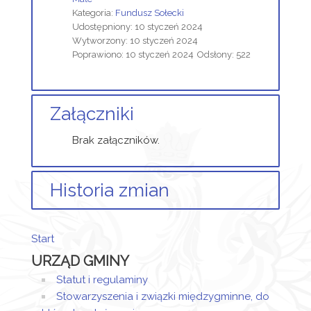
Kategoria:
Fundusz Sołecki
Udostępniony: 10 styczeń 2024
Wytworzony: 10 styczeń 2024
Poprawiono: 10 styczeń 2024
Odsłony: 522
Załączniki
Brak załączników.
Historia zmian
Opis zmian
Data
Osoba
Porównaj
Start
Artykuł
URZĄD GMINY
został
środa,
Sandra
utworzony.
10
Sztor
Statut i regulaminy
styczeń
Stowarzyszenia i związki międzygminne, do
2024