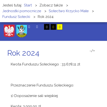
Jesteś tutaj:
Start
>
Zobacz także
>
Jednostki pomocnicze
>
Sołectwo Krzycko Małe
>
Fundusz Sołecki
>
Rok 2024
SZUKAJ
Rok 2024
-/+
Kwota Funduszu Sołeckiego : 33.678,11 zł
Przeznaczenie Funduszu Sołeckiego:
1) Doposażenie sali wiejskiej
Kwota: 3.000,00 zł