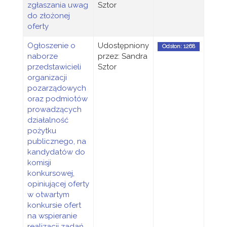
zgłaszania uwag
Sztor
do złożonej
oferty
Ogłoszenie o
Udostępniony
Odsłon: 1268
naborze
przez: Sandra
przedstawicieli
Sztor
organizacji
pozarządowych
oraz podmiotów
prowadzących
działalność
pożytku
publicznego, na
kandydatów do
komisji
konkursowej,
opiniującej oferty
w otwartym
konkursie ofert
na wspieranie
realizacji zadań