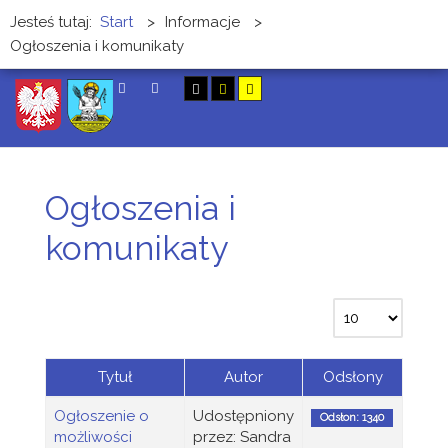
Jesteś tutaj:
Start
>
Informacje
>
Ogłoszenia i komunikaty
SZUKAJ
Ogłoszenia i
komunikaty
Tytuł
Autor
Odsłony
Ogłoszenie o
Udostępniony
Odsłon: 1340
możliwości
przez: Sandra