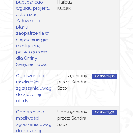
publicznego
Harbuz-
wglądu projektu
Kudak
aktualizacji
Założeń do
planu
zaopatrzenia w
ciepło, energię
elektryczną i
paliwa gazowe
dla Gminy
Święciechowa
Ogłoszenie o
Udostępniony
Odsłon: 1408
możliwości
przez: Sandra
zgłaszania uwag
Sztor
do złożonej
oferty
Ogłoszenie o
Udostępniony
Odsłon: 1397
możliwości
przez: Sandra
zgłaszania uwag
Sztor
do złożonej