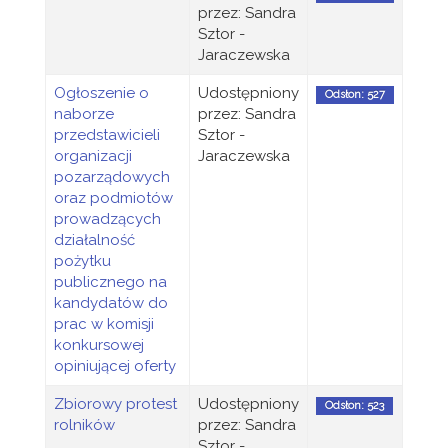
przez: Sandra
Sztor -
Jaraczewska
Ogłoszenie o
Udostępniony
Odsłon: 527
naborze
przez: Sandra
przedstawicieli
Sztor -
organizacji
Jaraczewska
pozarządowych
oraz podmiotów
prowadzących
działalność
pożytku
publicznego na
kandydatów do
prac w komisji
konkursowej
opiniującej oferty
Zbiorowy protest
Udostępniony
Odsłon: 523
rolników
przez: Sandra
Sztor -