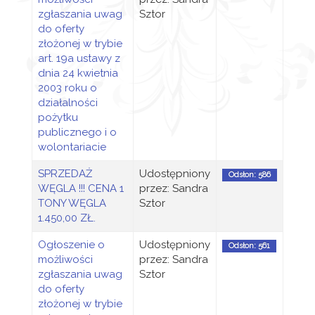
zgłaszania uwag
Sztor
do oferty
złożonej w trybie
art. 19a ustawy z
dnia 24 kwietnia
2003 roku o
działalności
pożytku
publicznego i o
wolontariacie
SPRZEDAŻ
Udostępniony
Odsłon: 586
WĘGLA !!! CENA 1
przez: Sandra
TONY WĘGLA
Sztor
1.450,00 ZŁ.
Ogłoszenie o
Udostępniony
Odsłon: 561
możliwości
przez: Sandra
zgłaszania uwag
Sztor
do oferty
złożonej w trybie