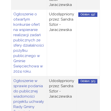
Jaraczewska
Ogłoszenie o
Udostępniony
Odsłon: 537
otwartym
przez: Sandra
konkursie ofert
Sztor -
na wspieranie
Jaraczewska
realizacji zadań
publicznych ze
sfery działalności
pożytku
publicznego w
Gminie
Święciechowa w
2024 roku.
Ogłoszenie w
Udostępniony
Odsłon: 523
sprawie podania
przez: Sandra
do publicznej
Sztor -
wiadomości
Jaraczewska
projektu uchwały
Rady Gminy