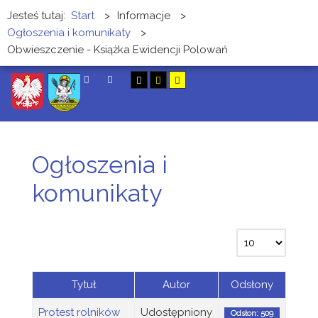
Jesteś tutaj:
Start
>
Informacje
>
Ogłoszenia i komunikaty
>
Obwieszczenie - Książka Ewidencji Polowań
SZUKAJ
Ogłoszenia i
komunikaty
Tytuł
Autor
Odsłony
Protest rolników
Udostępniony
Odsłon: 509