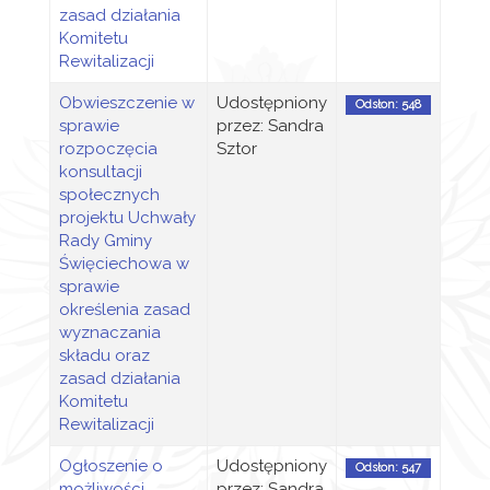
zasad działania
Komitetu
Rewitalizacji
Obwieszczenie w
Udostępniony
Odsłon: 548
sprawie
przez: Sandra
rozpoczęcia
Sztor
konsultacji
społecznych
projektu Uchwały
Rady Gminy
Święciechowa w
sprawie
określenia zasad
wyznaczania
składu oraz
zasad działania
Komitetu
Rewitalizacji
Ogłoszenie o
Udostępniony
Odsłon: 547
możliwości
przez: Sandra