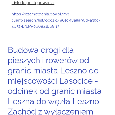
Link do postępowania:
https://ezamowienia.gov.pl/mp-
client/search/list/ocds-148610-f8a5a96d-a300-
4b52-b929-0b68a1bb8f13
Budowa drogi dla
pieszych i rowerów od
granic miasta Leszno do
miejscowości Lasocice -
odcinek od granic miasta
Leszna do węzła Leszno
Zachód z wyłączeniem